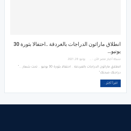
انطلاق ماراثون الدراجات بالغردقة ..احتفالا بثورة 30
يونيو…
شبكة أخبار مصر الأن - Egypt News Network Now
يونيو 28, 2021
انطلاق ماراثون الدراجات بالغردقة .. احتفالا بثورة 30 يونيو .. تحت شعار ..."
دراجتك صحتك"
اقرأ أكثر...