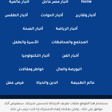
Home
أخبار مصر عاجل
أخبار عالمية
أخبار وتقارير
أخبار الحوادث
أخبار الطقس
أخبار الرياضة
أخبار الصحة
المجتمع والمحافظات
الأسرة والطفل
أخبار الفن
أخبار التكنولوجيا
البورصة والمال
خواطر ومقالات
عالم الطبيعة
الدين والحياة
فرص عمل
يستخدم هذا الموقع ملفات تعريف الارتباط لتحسين تجربتك. سنفترض أنك
جميع الحقوق محفوظة لدى شبكة أخبار مصر الأن.
موافق على ذلك ، ولكن يمكنك إلغاء الاشتراك إذا كنت ترغب في ذلك.
مطور بواسطة :
سكتور وب