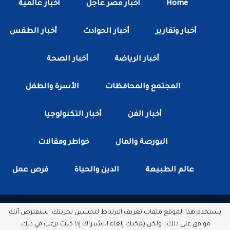
Home
أخبار مصر عاجل
أخبار عالمية
أخبار وتقارير
أخبار الحوادث
أخبار الطقس
أخبار الرياضة
أخبار الصحة
المجتمع والمحافظات
الأسرة والطفل
أخبار الفن
أخبار التكنولوجيا
البورصة والمال
خواطر ومقالات
عالم الطبيعة
الدين والحياة
فرص عمل
يستخدم هذا الموقع ملفات تعريف الارتباط لتحسين تجربتك. سنفترض أنك
جميع الحقوق محفوظة لدى شبكة أخبار مصر الأن.
موافق على ذلك ، ولكن يمكنك إلغاء الاشتراك إذا كنت ترغب في ذلك.
مطور بواسطة :
سكتور وب