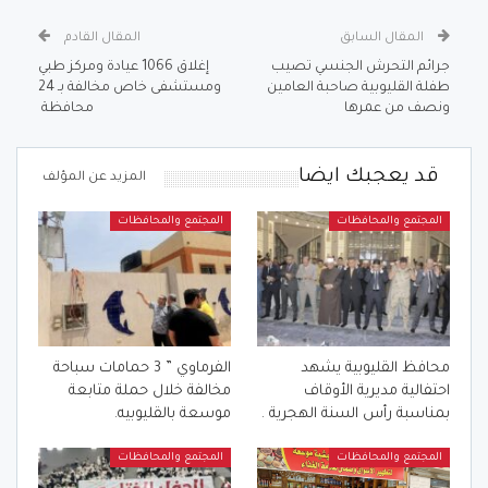
المقال السابق
المقال القادم
جرائم التحرش الجنسي تصيب
إغلاق 1066 عيادة ومركز طبي
طفلة القليوبية صاحبة العامين
ومستشفى خاص مخالفة بـ 24
ونصف من عمرها
محافظة
قد يعجبك ايضا
المزيد عن المؤلف
المجتمع والمحافظات
المجتمع والمحافظات
محافظ القليوبية يشهد
الفرماوي ” 3 حمامات سباحة
احتفالية مديرية الأوقاف
مخالفة خلال حملة متابعة
بمناسبة رأس السنة الهجرية .
موسعة بالقليوبيه.
المجتمع والمحافظات
المجتمع والمحافظات