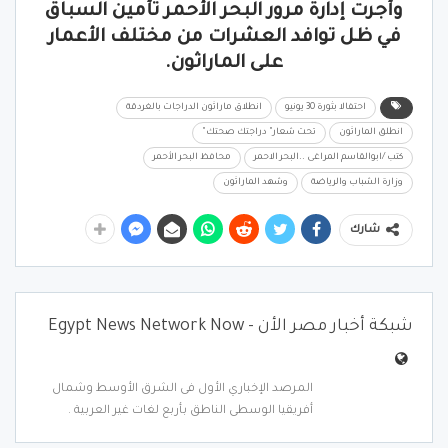
وأجرت إدارة مرور البحر الأحمر تأمين السباق
في ظل توافد العشرات من مختلف الأعمار
على الماراثون.
احتفالا بثورة 30 يونيو
انطلاق ماراثون الدراجات بالغردقة
انطلق الماراثون
تحت شعار" دراجتك صحتك"
كتب /ابوالقاسم المراغى ..البحر الاحمر
محافظ البحر الأحمر
وزارة الشباب والرياضة
وشهد الماراثون
شارك
شبكة أخبار مصر الأن - Egypt News Network Now
المرصد الإخباري الأول فى الشرق الأوسط وشمال
أفريقيا الوسطى الناطق بأربع لغات غير العربية .