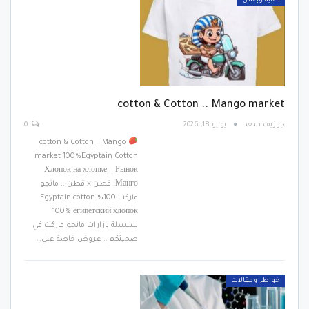
دعاية وإعلان
cotton & Cotton .. Mango market
جوزيف سعد
يوليو 18, 2026
0
cotton & Cotton .. Mango
market 100%Egyptain Cotton
Хлопок на хлопке... Рынок
Манго. قطن × قطن .. مانجو
ماركت 100%Egyptain cotton
100% египетский хлопок
سلسلة بازارات مانجو ماركت في
صحبتكم .. عروض خاصة علي…
خواطر ومقالات