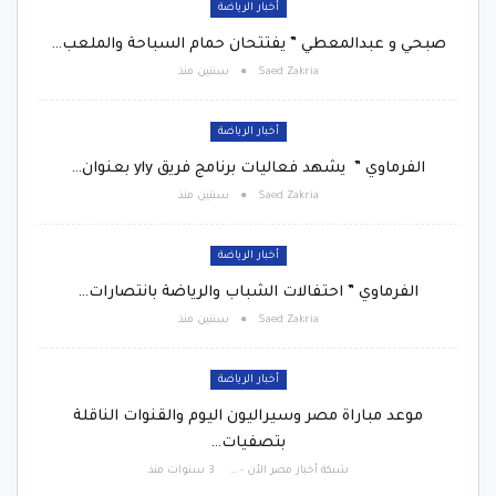
أخبار الرياضة
صبحي و عبدالمعطي ” يفتتحان حمام السباحة والملعب…
Saed Zakria
سنتين منذ
أخبار الرياضة
الفرماوي ” يشهد فعاليات برنامج فريق yly بعنوان…
Saed Zakria
سنتين منذ
أخبار الرياضة
الفرماوي ” احتفالات الشباب والرياضة بانتصارات…
Saed Zakria
سنتين منذ
أخبار الرياضة
موعد مباراة مصر وسيراليون اليوم والقنوات الناقلة
بتصفيات…
شبكة أخبار مصر الأن - Egypt News Network Now
3 سنوات منذ