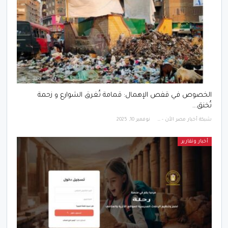
الخصوص في قفص الإهمال: قمامة تُغرق الشوارع و زحمة
تُخنق…
شبكة أخبار مصر الأن - Egypt News Network Now
نوفمبر 10, 2025
أخبار وتقارير