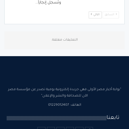
وتُسجل إنجازاً…
السابق
التالي
التعليقات مغلقة.
"بوابة أخبار مصر الأولى فهي جريدة إلكترونية يومية تصدر عن مؤسسة مصر
الآن للصحافة والنشر والإعلان"
الهاتف: 01229012407
تابعنا