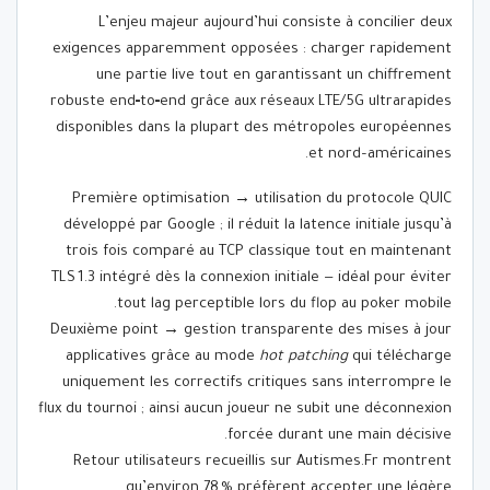
L’enjeu majeur aujourd’hui consiste à concilier deux
exigences apparemment opposées : charger rapidement
une partie live tout en garantissant un chiffrement
robuste end‑to‑end grâce aux réseaux LTE/5G ultra­rapides
disponibles dans la plupart des métropoles européennes
et nord–américaines.
Première optimisation → utilisation du protocole QUIC
développé par Google ; il réduit la latence initiale jusqu’à
trois fois comparé au TCP classique tout en maintenant
TLS 1.3 intégré dès la connexion initiale — idéal pour éviter
tout lag perceptible lors du flop au poker mobile.
Deuxième point → gestion transparente des mises à jour
applicatives grâce au mode
hot patching
qui télécharge
uniquement les correctifs critiques sans interrompre le
flux du tournoi ; ainsi aucun joueur ne subit une déconnexion
forcée durant une main décisive.
Retour utilisateurs recueillis sur Autismes.Fr montrent
qu’environ 78 % préfèrent accepter une légère