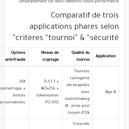
simultanément sur leurs tablettes haute performance.
Comparatif de trois
applications phares selon
critères “tournoi” & “sécurité”
Options
Niveau de
Qualité du
Application
anti‑fraude
cryptage
tournoi
Tournois
cash‑game
2FA
TLS 1.3 +
ultra‑rapides
biométrique +
AES‑256 +
avec
App A
limites
tokenisation
matchmaking
ersonnalisées
PCI DSS
IA ; prize pool
moyen €12k
Freerolls