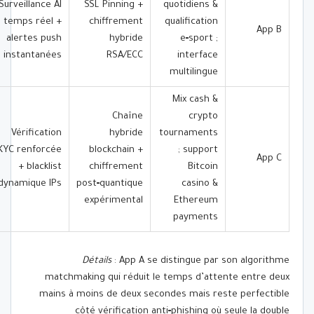
Surveillance AI
SSL Pinning +
quotidiens &
temps réel +
chiffrement
qualification
App B
alertes push
hybride
e‑sport ;
instantanées
RSA/ECC
interface
multilingue
Mix cash &
Chaîne
crypto
Vérification
hybride
tournaments
KYC renforcée
blockchain +
; support
App C
+ blacklist
chiffrement
Bitcoin
dynamique IPs
post‑quantique
casino &
expérimental
Ethereum
payments
Détails
: App A se distingue par son algorithme
matchmaking qui réduit le temps d’attente entre deux
mains à moins de deux secondes mais reste perfectible
côté vérification anti‑phishing où seule la double