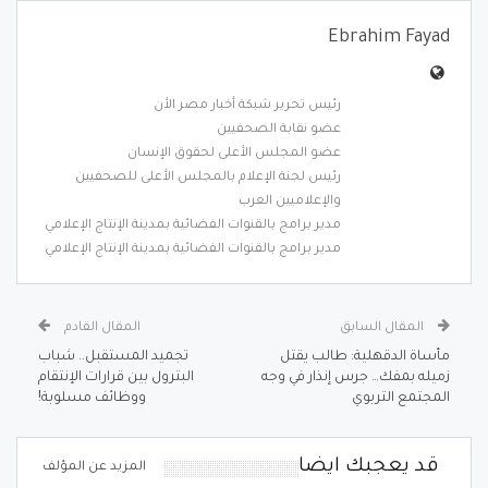
Ebrahim Fayad
رئيس تحرير شبكة أخبار مصر الأن
عضو نقابة الصحفيين
عضو المجلس الأعلى لحقوق الإنسان
رئيس لجنة الإعلام بالمجلس الأعلى للصحفيين
والإعلاميين العرب
مدير برامج بالقنوات الفضائية بمدينة الإنتاج الإعلامي
مدير برامج بالقنوات الفضائية بمدينة الإنتاج الإعلامي
المقال السابق
المقال القادم
مأساة الدقهلية: طالب يقتل
تجميد المستقبل.. شباب
زميله بمفك… جرس إنذار في وجه
البترول بين قرارات الإنتقام
المجتمع التربوي
ووظائف مسلوبة!
قد يعجبك ايضا
المزيد عن المؤلف