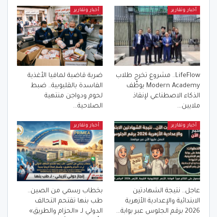
أخبار وتقارير
أخبار وتقارير
LifeFlow.. مشروع تخرج طلاب
ضربة قاضية لمافيا الأغذية
Modern Academy يوظّف
الفاسدة بالقليوبية.. ضبط
الذكاء الاصطناعي لإنقاذ
لحوم ودواجن منتهية
ملايين…
الصلاحية…
أخبار وتقارير
أخبار وتقارير
عاجل.. نتيجة الشهادتين
بخطاب رسمي من الصين..
الابتدائية والإعدادية الأزهرية
طب بنها تقتحم التحالف
2026 برقم الجلوس عبر بوابة…
الدولي لـ «الحزام والطريق»