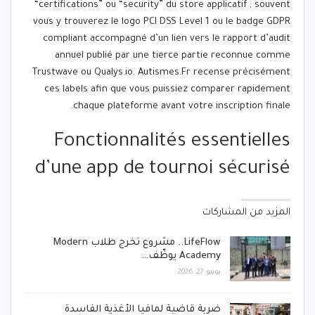
“certifications” ou “security” du store applicatif ; souvent
vous y trouverez le logo PCI DSS Level 1 ou le badge GDPR
compliant accompagné d’un lien vers le rapport d’audit
annuel publié par une tierce partie reconnue comme
Trustwave ou Qualys.io. Autismes.Fr recense précisément
ces labels afin que vous puissiez comparer rapidement
chaque plateforme avant votre inscription finale.
Fonctionnalités essentielles
d’une app de tournoi sécurisé
المزيد من المشاركات
LifeFlow.. مشروع تخرج طلاب Modern
Academy يوظّف…
يونيو 27, 2026
ضربة قاضية لمافيا الأغذية الفاسدة