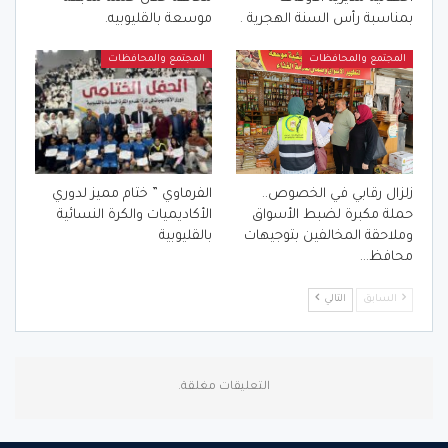
بمناسبة رأس السنة الهجرية .
موسعة بالقليوبيه.
المجتمع والمحافظات
المجتمع والمحافظات
زلزال رقابي في الخصوص..
الفرماوي ” ختام مميز لدوري
حملة مكبرة لضبط الأسواق
الأكاديميات والكرة النسائية
وملاحقة المخالفين بتوجيهات
بالقليوبية
محافظ…
السابق
التالي
التعليقات مغلقة.