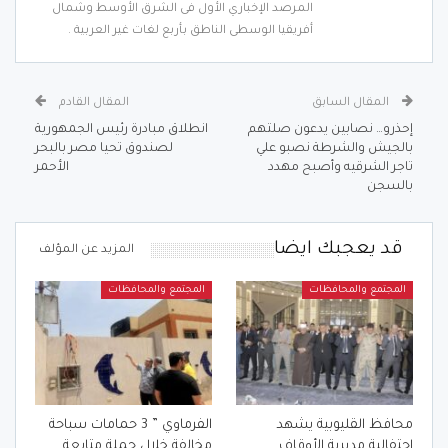
المرصد الإخباري الأول فى الشرق الأوسط وشمال
أفريقيا الوسطى الناطق بأربع لغات غير العربية .
المقال السابق
المقال القادم
إحذرو… نصابين يدعون صلتهم
انطلاق مبادرة رئيس الجمهورية
بالجيش والشرطة نصبو علي
لصندوق تحيا مصر بالبحر
تاجر الشرقيه وأصبح مهدد
الأحمر
بالسجن
قد يعجبك ايضا
المزيد عن المؤلف
المجتمع والمحافظات
المجتمع والمحافظات
محافظ القليوبية يشهد
الفرماوي ” 3 حمامات سباحة
احتفالية مديرية الأوقاف
مخالفة خلال حملة متابعة