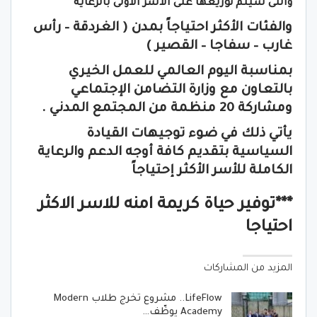
والتى سيتم توزيعها على الأسر الأولى بالرعاية
والفئات الأكثر احتياجاً بمدن ( الغردقة – رأس
غارب – سفاجا – القصير )
بمناسبة اليوم العالمي للعمل الخيري
بالتعاون مع وزارة التضامن الإجتماعي
ومشاركة 20 منظمة من المجتمع المدني .
يأتي ذلك في ضوء توجيهات القيادة
السياسية بتقديم كافة أوجه الدعم والرعاية
الكاملة للأسر الأكثر إحتياجاً
***توفير حياة كريمة امنه للاسر الاكثر
احتياجا
المزيد من المشاركات
LifeFlow.. مشروع تخرج طلاب Modern
Academy يوظّف…