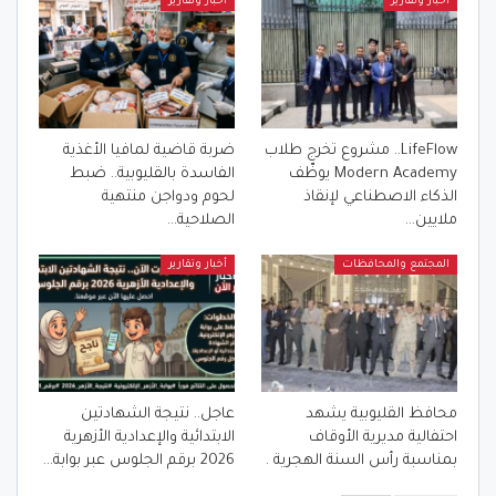
أخبار وتقارير
أخبار وتقارير
LifeFlow.. مشروع تخرج طلاب
ضربة قاضية لمافيا الأغذية
Modern Academy يوظّف
الفاسدة بالقليوبية.. ضبط
الذكاء الاصطناعي لإنقاذ
لحوم ودواجن منتهية
ملايين…
الصلاحية…
المجتمع والمحافظات
أخبار وتقارير
محافظ القليوبية يشهد
عاجل.. نتيجة الشهادتين
احتفالية مديرية الأوقاف
الابتدائية والإعدادية الأزهرية
بمناسبة رأس السنة الهجرية .
2026 برقم الجلوس عبر بوابة…