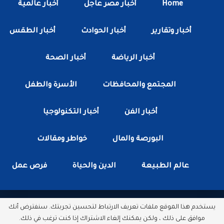
Home
أخبار مصر عاجل
أخبار عالمية
أخبار وتقارير
أخبار الحوادث
أخبار الطقس
أخبار الرياضة
أخبار الصحة
المجتمع والمحافظات
الأسرة والطفل
أخبار الفن
أخبار التكنولوجيا
البورصة والمال
خواطر ومقالات
عالم الطبيعة
الدين والحياة
فرص عمل
يستخدم هذا الموقع ملفات تعريف الارتباط لتحسين تجربتك. سنفترض أنك
جميع الحقوق محفوظة لدى شبكة أخبار مصر الأن.
موافق على ذلك ، ولكن يمكنك إلغاء الاشتراك إذا كنت ترغب في ذلك.
مطور بواسطة :
سكتور وب