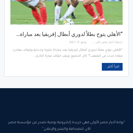
“الأهلي يتوج بطلاً لدوري أبطال إفريقيا بعد مباراة…
شبكة أخبار مصر الأن - Egypt News Network Now
يونيو 12, 2023
"الأهلي يتوج بطلاً لدوري أبطال إفريقيا بعد مباراة مثيرة وجدلية وإيقاف مفاجئ..
فماذا حدث في الملعب؟" كان الجميع يترقب ايقاف مبارة النادى…
اقرأ أكثر...
"بوابة أخبار مصر الأولى فهي جريدة إلكترونية يومية تصدر عن مؤسسة مصر
الآن للصحافة والنشر والإعلان"