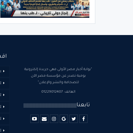
اقس
"بوابة أخبار مصر الأولى فهي جريدة إلكترونية
ا
يومية تصدر عن مؤسسة مصر الآن
للصحافة والنشر والإعلان"
أ
الهاتف: 01229012407
أ
تابعنا
أ
أ
أ