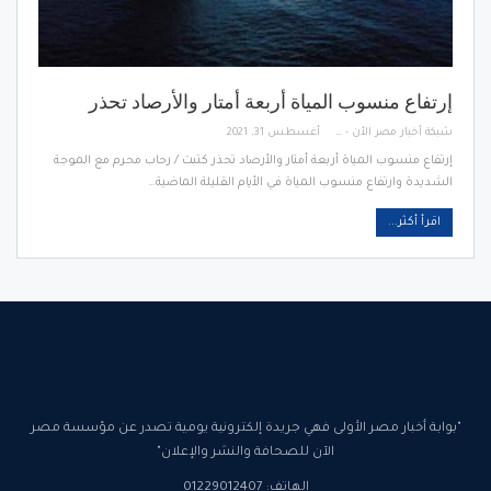
إرتفاع منسوب المياة أربعة أمتار والأرصاد تحذر
شبكة أخبار مصر الأن - Egypt News Network Now
أغسطس 31, 2021
إرتفاع منسوب المياة أربعة أمتار والأرصاد تحذر كتبت / رحاب محرم مع الموجة
الشديدة وارتفاع منسوب المياة في الأيام القليلة الماضية…
اقرأ أكثر...
"بوابة أخبار مصر الأولى فهي جريدة إلكترونية يومية تصدر عن مؤسسة مصر
الآن للصحافة والنشر والإعلان"
الهاتف: 01229012407