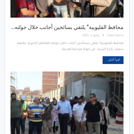
محافظ القليوبية” يلتقي بسائحين أجانب خلال جولته…
Saed Zakria
يوليو 3, 2025
محافظ القليوبية" يلتقي بسائحين أجانب خلال جولته بالقناطر الخيرية متابعة
سعيد زكريا السيد في جولة ميدانية لمدينة…
اقرأ أكثر...