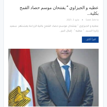
عطيه و الجيزاوي ” يفتتحان موسم حصاد القمح
بكلية…
Saed Zakria
مايو 5, 2025
عطيه و الجيزاوي " يفتتحان موسم حصاد القمح بكلية الزراعة بمشتهر سعيد
زكريا السيد " عطيه " : إقبال كبير…
اقرأ أكثر...