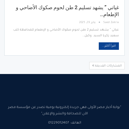
غياتي ” يشهد تسليم 2 طن لحوم صكوك الأضاحي و
الإطعام…
Saed Zakria
يناير 29, 2025
غياتي " يشهد تسليم 2 طن لحوم صكوك الأضاحي و الإطعام للمحافظة كتب
سعيد زكريا السيد وكيل…
اقرأ أكثر...
المشاركات القديمة
"بوابة أخبار مصر الأولى فهي جريدة إلكترونية يومية تصدر عن مؤسسة مصر
الآن للصحافة والنشر والإعلان"
الهاتف: 01229012407