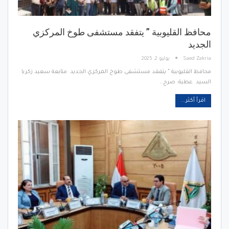
محافظ القليوبية ” يتفقد مستشفى طوخ المركزي
الجديد
Saed Zakria
يوليو 2, 2025
محافظ القليوبية " يتفقد مستشفى طوخ المركزي الجديد متابعة سعيد زكريا
السيد عطية: صرح…
اقرأ أكثر...