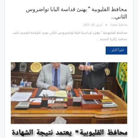
محافظ القليوبية ” يهنئ قداسة البابا تواضروس
الثاني…
Saed Zakria
أبريل 18, 2025
محافظ القليوبية " يهنئ قداسة البابا تواضروس الثاني بعيد القيامة المجيد كتب
سعيد زكريا السيد …
اقرأ أكثر...