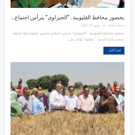
بحضور محافظ القليوبية . “الجيزاوى” يترأس اجتماع…
Saed Zakria
يونيو 29, 2025
بحضور محافظ القليوبية . "الجيزاوى" يترأس اجتماع مجلس جامعة بنها متابعة
سعيد زكريا السيد " عطيه " يؤكد علي…
اقرأ أكثر...