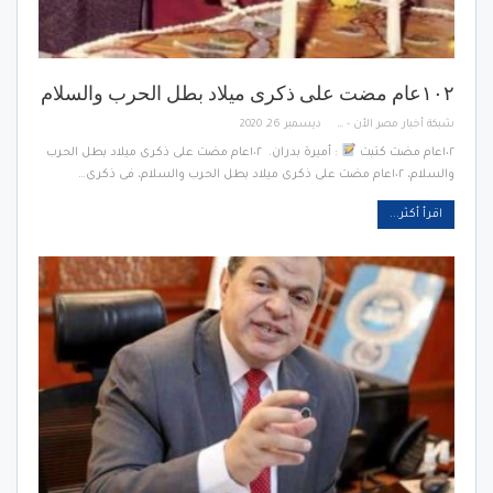
١٠٢عام مضت على ذكرى ميلاد بطل الحرب والسلام
شبكة أخبار مصر الأن - Egypt News Network Now
ديسمبر 26, 2020
١٠٢عام مضت كتبت
: أميرة بدران. ١٠٢عام مضت على ذكرى ميلاد بطل الحرب
والسلام، ١٠٢عام مضت على ذكرى ميلاد بطل الحرب والسلام، فى ذكرى…
اقرأ أكثر...