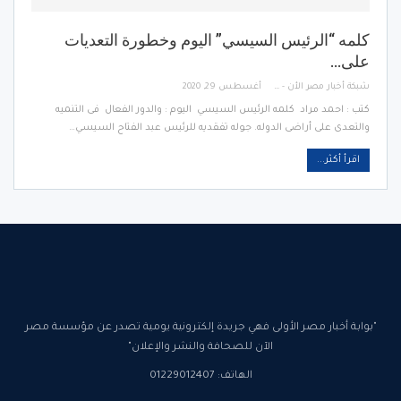
كلمه “الرئيس السيسي” اليوم وخطورة التعديات
على…
شبكة أخبار مصر الأن - Egypt News Network Now
أغسطس 29, 2020
كتب : احمد مراد كلمه الرئيس السيسي اليوم : والدور الفعال فى التنميه
والتعدى على أراضى الدوله. جوله تفقديه للرئيس عبد الفتاح السيسي…
اقرأ أكثر...
"بوابة أخبار مصر الأولى فهي جريدة إلكترونية يومية تصدر عن مؤسسة مصر
الآن للصحافة والنشر والإعلان"
الهاتف: 01229012407