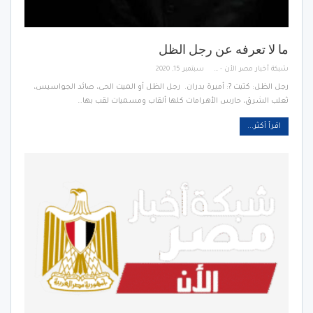
ما لا تعرفه عن رجل الظل
شبكة أخبار مصر الأن - Egypt News Network Now
سبتمبر 15, 2020
رجل الظل: كتبت ?: أميرة بدران. رجل الظل أو الميت الحى، صائد الجواسيس،
ثعلب الشرق، حارس الأهرامات كلها ألقاب ومسميات لقب بها…
اقرأ أكثر...