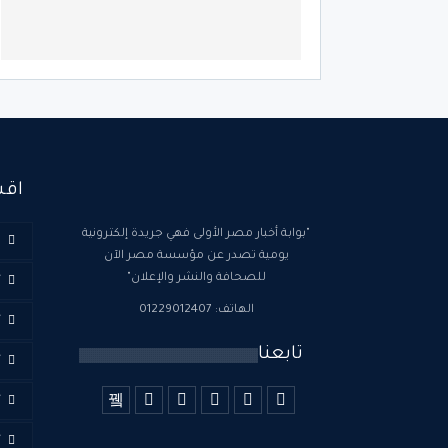
اقس
"بوابة أخبار مصر الأولى فهي جريدة إلكترونية
ا
يومية تصدر عن مؤسسة مصر الآن
للصحافة والنشر والإعلان"
أ
الهاتف: 01229012407
أ
تابعنا
أ
أ
أ