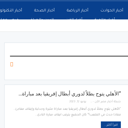
أخبار الحوادث
أخبار الرياضة
أخبار الصحة
أخبار التكنولو
أخبار عالمية
أخبار الفن
الدين والحياة
فرص عمل
“الأهلي يتوج بطلاً لدوري أبطال إفريقيا بعد مباراة…
شبكة أخبار مصر الأن - Egypt News Network Now
يونيو 12, 2023
"الأهلي يتوج بطلاً لدوري أبطال إفريقيا بعد مباراة مثيرة وجدلية وإيقاف مفاجئ..
فماذا حدث في الملعب؟" كان الجميع يترقب ايقاف مبارة النادى…
اقرأ أكثر...