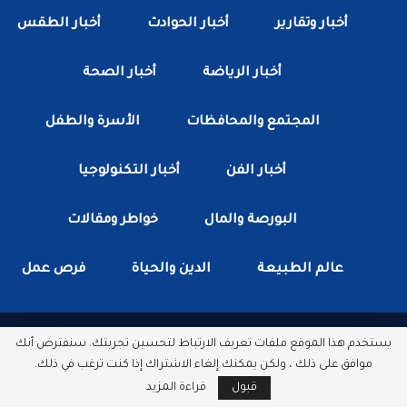
أخبار وتقارير
أخبار الحوادث
أخبار الطقس
أخبار الرياضة
أخبار الصحة
المجتمع والمحافظات
الأسرة والطفل
أخبار الفن
أخبار التكنولوجيا
البورصة والمال
خواطر ومقالات
عالم الطبيعة
الدين والحياة
فرص عمل
يستخدم هذا الموقع ملفات تعريف الارتباط لتحسين تجربتك. سنفترض أنك
جميع الحقوق محفوظة لدى شبكة أخبار مصر الأن.
موافق على ذلك ، ولكن يمكنك إلغاء الاشتراك إذا كنت ترغب في ذلك.
مطور بواسطة :
سكتور وب
قبول
قراءة المزيد