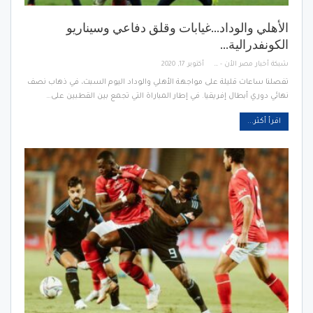
الأهلي والوداد…غيابات وقلق دفاعي وسيناريو
الكونفدرالية…
شبكة أخبار مصر الأن - Egypt News Network Now
أكتوبر 17, 2020
تفصلنا ساعات قليلة على مواجهة الأهلي والوداد اليوم السبت، في ذهاب نصف
نهائي دوري أبطال إفريقيا. في إطار المباراة التي تجمع بين القطبين على…
اقرأ أكثر...