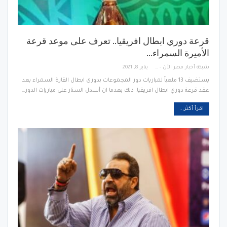
قرعة دوري ابطال افريقيا.. تعرف على موعد قرعة
الأميرة السمراء…
شبكة أخبار مصر الأن - Egypt News Network Now
يناير 8, 2021
يستضيف 13 ملعباً لمباريات دور المجموعات بدورى ابطال القارة السمراء بعد
عقد قرعة دوري ابطال افريقيا. ذلك بعدما ان أسدل الستار على مباريات الدور…
اقرأ أكثر...