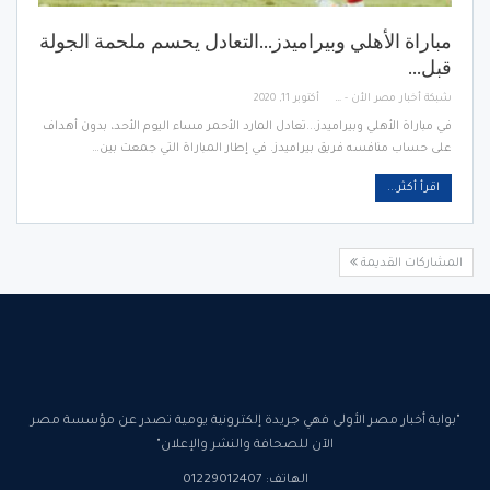
مباراة الأهلي وبيراميدز…التعادل يحسم ملحمة الجولة
قبل…
شبكة أخبار مصر الأن - Egypt News Network Now
أكتوبر 11, 2020
في مباراة الأهلي وبيراميدز...تعادل المارد الأحمر مساء اليوم الأحد، بدون أهداف
على حساب منافسه فريق بيراميدز. في إطار المباراة التي جمعت بين…
اقرأ أكثر...
المشاركات القديمة
"بوابة أخبار مصر الأولى فهي جريدة إلكترونية يومية تصدر عن مؤسسة مصر
الآن للصحافة والنشر والإعلان"
الهاتف: 01229012407