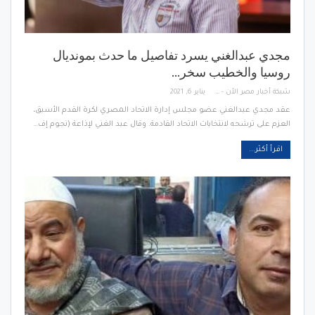
مجدي عبدالغني يسرد تفاصيل ما حدث بمونديال
روسيا والخطيب سخر…
شبكة أخبار مصر الأن - Egypt News Network Now
يناير 6, 2021
عقد مجدي عبدالغني عضو مجلس إدارة الاتحاد المصري لكرة القدم الأسبق،
العزم على ترشحه لانتخابات الاتحاد القادمة. وقال عبد الغني لإذاعة (نجوم إف…
اقرأ أكثر...