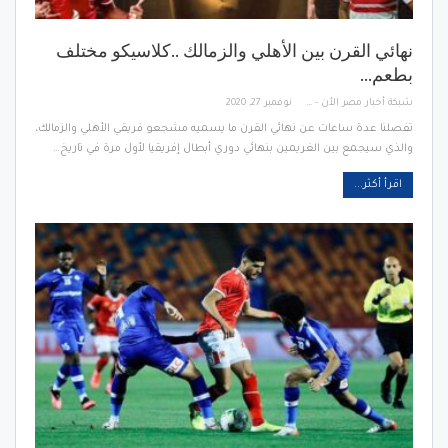
نهائي القرن بين الأهلي والزمالك ..كلاسيكو مختلف
بطعم…
شبكة أخبار مصر الأن - Egypt News Network Now
نوفمبر 27, 2020
تفصلنا عدة ساعات عن نهائي القرن ما يسميه مشجعو فريقي الأهلي والزمالك،
والذي سيجمع بين الغريمين بنهائي دوري أبطال إفريقيا لأول مرة في تاريخ…
اقرأ أكثر...