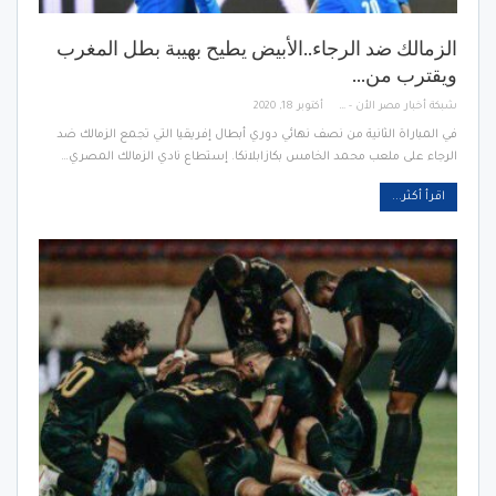
الزمالك ضد الرجاء..الأبيض يطيح بهيبة بطل المغرب
ويقترب من…
شبكة أخبار مصر الأن - Egypt News Network Now
أكتوبر 18, 2020
في المباراة الثانية من نصف نهائي دوري أبطال إفريقيا التي تجمع الزمالك ضد
الرجاء على ملعب محمد الخامس بكازابلانكا. إستطاع نادي الزمالك المصري…
اقرأ أكثر...