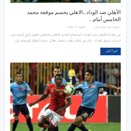
الأهلي ضد الوداد…الاهلي يحسم موقعة محمد
الخامس أمام…
شبكة أخبار مصر الأن - Egypt News Network Now
أكتوبر 17, 2020
في مباراة الأهلي ضد الوداد استطاع النادي الأهلي إقتناص الفوز خارج أرضه على
حساب فريق الوداد. ذلك في إطار ذهاب نصف نهائي دوري أبطال إفريقيا، في…
اقرأ أكثر...