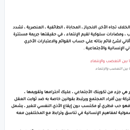
اف تجاه الأخر، الانحياز ، المحاباة ، الطائفية ، العنصرية ، تشدد
، ومضادات سلوكية لقيم الإنتماء ، في حقيقتها جريمة مستترة
ني لشئ قائم بذاته علي حساب القوائم والاعتبارات الأخري
 الإنسانية والأجتماعية .
 بين التعصب والإنتماء
هي جزء من تكوينك الأجتماعي ، عليك أحترامها وتقويمها ،
ة بين أفراد المجتمع ويرتبط بقوانين خاصة به ضد ثوابت العقل
ء فهو حب فطري أو مكتسب دون إيقاع الأذي النفسي للغير ، يشمل
شمولية لمفاهيم الإنسانية في تناسق وترابط مع المختلفين معه