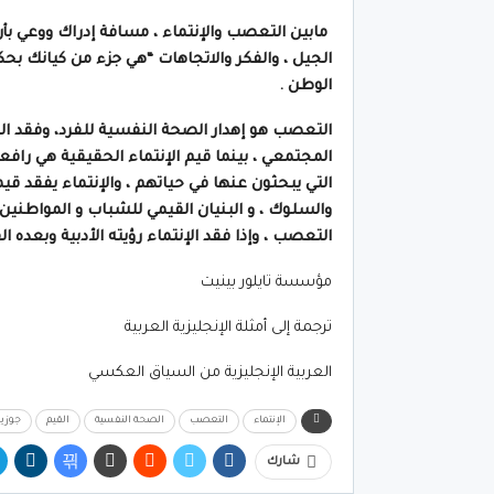
مابين التعصب والإنتماء ، مسافة إدراك ووعي بأن ث
الجيل ، والفكر والاتجاهات “هي جزء من كيانك بح
الوطن .
التعصب هو إهدار الصحة النفسية للفرد، وفقد ال
المجتمعي ، بينما قيم الإنتماء الحقيقية هي راف
التي يبحثون عنها في حياتهم ، والإنتماء يفقد
والسلوك ،
و
البنيان القيمي للشباب و المواطنين 
التعصب ، وإذا فقد الإنتماء رؤيته الأدبية وبعده 
مؤسسة تايلور بينيت
ترجمة إلى أمثلة الإنجليزية العربية
العربية الإنجليزية من السياق العكسي
الإنتماء
التعصب
الصحة النفسية
القيم
جوزي
شارك