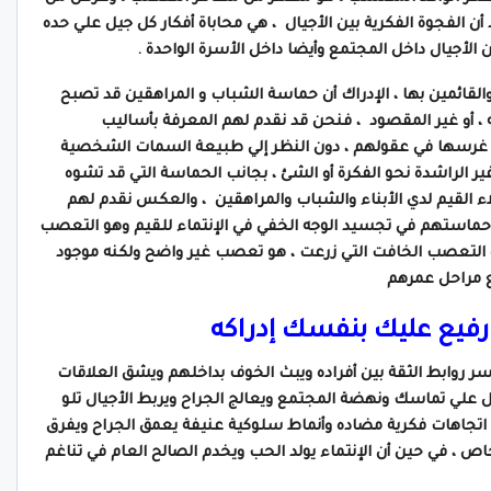
 أن الفجوة الفكرية بين الأجيال ، هي محاباة أفكار كل جيل علي حده
 الأجيال داخل المجتمع وأيضا داخل الأسرة الواحدة .
القائمين بها ، الإدراك أن حماسة الشباب و المراهقين قد تصبح
 ، أو غير المقصود ، فنحن قد نقدم لهم المعرفة
بأساليب
ي نود غرسها في عقولهم ، دون النظر إلي طبيعة السمات الشخصية
ير الراشدة نحو الفكرة أو الشئ ، بجانب الحماسة التي قد تشوه
ء القيم لدي الأبناء والشباب والمراهقين ، والعكس نقدم لهم
حماستهم في تجسيد الوجه الخفي في الإنتماء للقيم وهو التعصب
ذرة التعصب الخافت التي زرعت ، هو تعصب غير واضح ولكنه موجود
ع مراحل عمرهم
فيع عليك بنفسك إدراكه
روابط الثقة بين أفراده ويبث الخوف بداخلهم ويشق العلاقات
مل علي تماسك ونهضة المجتمع ويعالج الجراح ويربط الأجيال تلو
اتجاهات فكرية مضاده وأنماط سلوكية عنيفة يعمق الجراح ويفرق
خاص ، في حين أن الإنتماء يولد الحب ويخدم الصالح العام في تناغم