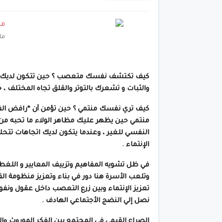
ما
كيف تكتشف نفسك متعصب ؟ حين تتكون لديك مشاعر
والثبات و تشعرك بالتوتر والقلق تجاه المختلف ، خ
كيف تري نفسك منتمي ؟ حين تؤمن أن “رافض الفكر
منتمي حين يظهر عليك مظاهر الولاء ما تحبه من ا
النفسي للغير ، وعندما يتكون لديك اتجاهات تتحل
الإنتماء .
في ظل تشويه المفاهيم وتزييف المعايير و اللغط 
وتلعب الأسرة هنا دور في بناء وتعزيز منظومة ا
تعزيز الإنتماء وبين زرع التعصب داخل عقول ونفوس
نصل إلي النضج الأجتماعي الهادف .
الصراع القيمي في المجتمع بين الفكر الموروث 