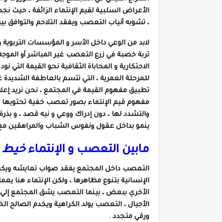
الأعراض السلبية لقيم الإنتماء الزائفة ، حيث نجد
، تشوبه أنياب التعصب ويفقد التلاحم والتوافق بين
لابد من الوعي داخل الأسر و المؤسسات التربوية و
تربة خصبة في زرع التعصب غير المباشر أو الموجه
الاحتكارية و المحاباة الثقافية نحو القيمة الت
للمرحلة العمرية ، التي تتسم بالعاطفة الشديدة غ
تطبيق مفهوم القيمة في المجتمع ، نحن نريد إعلا
مفهوم قيم الإنتماء بصور تعصب خفية تحتويها 
والتشدد لها ، دون إدراك ووعي و نيه قصد ، و ب
ينمو بداخل عقول ونفوس الشباب والمراهقين م
مابين التعصب و الإنتماء
خيط
ر
التعصب داخل المجتمع يفقد صواب تعايشه ويكسر 
الإنسانية بتنوع مظاهرها ، ولكن الإنتماء هنا يع
الأخري ببعض ، بينما التعصب يشق المجتمع إلي 
الأجيال ، التعصب يولد الكراهية ويخدم الصالح ال
ورقي متجدد .