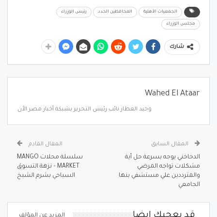
الجمعيات الأهلية
المحافظين الجدد
رئيس الوزراء
مجلس الوزراء
شارك
Wahed El Ataar
وحيد العطار نائب رئيس التحرير بشبكة أخبار مصر الأن
المقال السابق
المقال القادم
الدخاخني يوجه بسرعة حل أية
سلسلة محلات MANGO
مشكلات تواجه المرضي
MARKET – نزهة التسوق
والمترددين علي مستشفي بنها
السياحي بشرم الشيخ
الجامعي
قد يعجبك ايضا
المزيد عن المؤلف