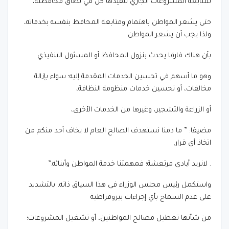
لمتابعة المشروعات الجاري تنفيذها كل في نطاق محافظته،
حتى يشعر المواطن باهتمام ومتابعة المحافظ بنفسه بخدماته،
ولذا يجب أن يشعر المواطن
بأن هناك فارقا يحدث بنزول المحافظ أو المسئول التنفيذي
وهو ما أسهم في تحسين الخدمات المقدمة إليه؛ سواء بإزالة
مخالفات، أو تحسين خدمات منظومة النظافة،
أو الزراعة والتشجير، وغيرها من الخدمات الأخرى،
مضيفا: ” ما دمنا نستهدف الصالح العام لا يخاف أحد منكم من
اتخاذ أي قرار.
. لانريد أيادي مرتعشة؛ فمهمتنا خدمة المواطن وأبنائه.”
واستكمل رئيس مجلس الوزراء في هذا السياق ذاته، بالتشديد
على عدم السماح بأي إجراءات بيروقراطية
من شأنها تعطيل مصالح المواطنين، أو تشغيل المشروعات؛