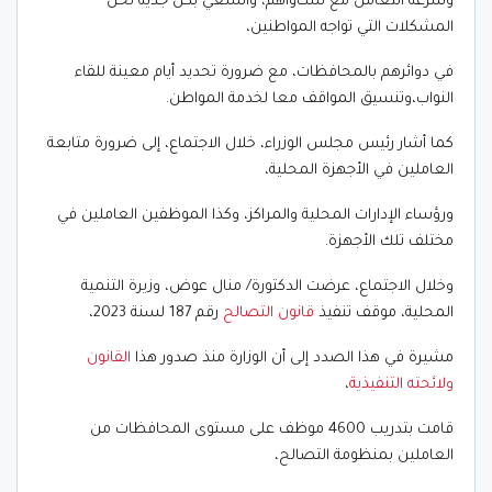
وسرعة التعامل مع شكاواهم، والسعي بكل جدية لحل
المشكلات التي تواجه المواطنين،
في دوائرهم بالمحافظات، مع ضرورة تحديد أيام معينة للقاء
النواب،وتنسيق المواقف معا لخدمة المواطن.
كما أشار رئيس مجلس الوزراء، خلال الاجتماع، إلى ضرورة متابعة
العاملين في الأجهزة المحلية،
ورؤساء الإدارات المحلية والمراكز، وكذا الموظفين العاملين في
مختلف تلك الأجهزة.
وخلال الاجتماع، عرضت الدكتورة/ منال عوض، وزيرة التنمية
المحلية، موقف تنفيذ
قانون التصالح
رقم 187 لسنة 2023،
مشيرة في هذا الصدد إلى أن الوزارة منذ صدور هذا
القانون
ولائحته التنفيذية
،
قامت بتدريب 4600 موظف على مستوى المحافظات من
العاملين بمنظومة التصالح،