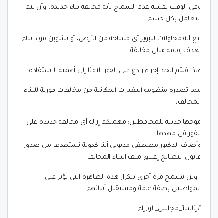
وفي الوقت نفسه عدم السماح بأية مخالفة بناء جديدة، وأن يتم
التعامل بكل حسم
مع أية محاولات لتبوير أي مساحة من الأرض، أو تشوين مواد بناء
بهدف إقامة مبان مخالفة،
ولذا فيتم اتخاذ إجراء رادع على الفور، لافتا إلى أهمية الاستفادة
مما تصدره منظومة التغيرات المكانية من مخالفات فورية للبناء
المخالف،
موجها حديثه للمحافظين: مهمتكم إزالة أي مخالفة جديدة على
الفور في مهدها.
وأضاف الدكتور مصطفى مدبولي أننا كدولة نستهدف من صدور
قانون التصالح إغلاق ملف البناء المخالف
، ولن نسمح مرة أخرى بتكرار هذه الظاهرة التي تؤثر على
المواطنين بصفة عامة ومستقبل أبنائهم.
#رئاسة_مجلس_الوزراء