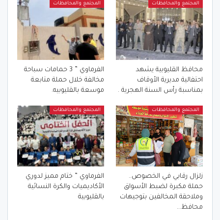
المجتمع والمحافظات
المجتمع والمحافظات
محافظ القليوبية يشهد
الفرماوي ” 3 حمامات سباحة
احتفالية مديرية الأوقاف
مخالفة خلال حملة متابعة
بمناسبة رأس السنة الهجرية .
موسعة بالقليوبيه.
المجتمع والمحافظات
المجتمع والمحافظات
زلزال رقابي في الخصوص..
الفرماوي ” ختام مميز لدوري
حملة مكبرة لضبط الأسواق
الأكاديميات والكرة النسائية
وملاحقة المخالفين بتوجيهات
بالقليوبية
محافظ…