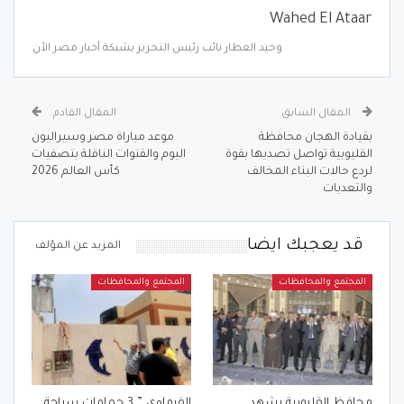
Wahed El Ataar
وحيد العطار نائب رئيس التحرير بشبكة أخبار مصر الأن
المقال السابق
المقال القادم
بقيادة الهجان محافظة
موعد مباراة مصر وسيراليون
القليوبية تواصل تصديها بقوة
اليوم والقنوات الناقلة بتصفيات
لردع حالات البناء المخالف
كأس العالم 2026
والتعديات
قد يعجبك ايضا
المزيد عن المؤلف
المجتمع والمحافظات
المجتمع والمحافظات
محافظ القليوبية يشهد
الفرماوي ” 3 حمامات سباحة