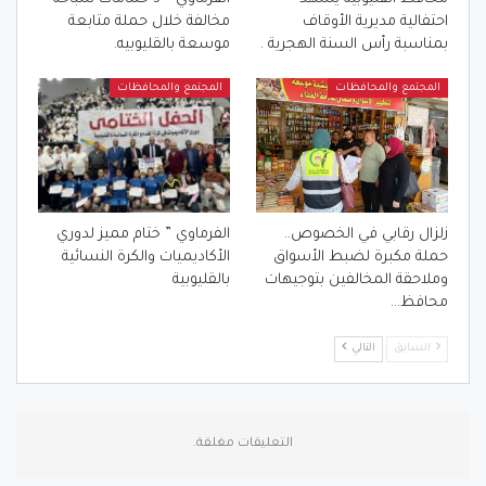
احتفالية مديرية الأوقاف
مخالفة خلال حملة متابعة
بمناسبة رأس السنة الهجرية .
موسعة بالقليوبيه.
المجتمع والمحافظات
المجتمع والمحافظات
زلزال رقابي في الخصوص..
الفرماوي ” ختام مميز لدوري
حملة مكبرة لضبط الأسواق
الأكاديميات والكرة النسائية
وملاحقة المخالفين بتوجيهات
بالقليوبية
محافظ…
السابق
التالي
التعليقات مغلقة.