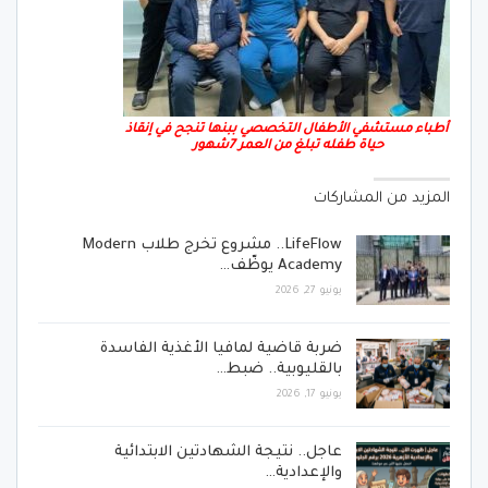
أطباء مستشفي الأطفال التخصصي ببنها تنجح في إنقاذ
حياة طفله تبلغ من العمر 7شهور
المزيد من المشاركات
LifeFlow.. مشروع تخرج طلاب Modern
Academy يوظّف…
يونيو 27, 2026
ضربة قاضية لمافيا الأغذية الفاسدة
بالقليوبية.. ضبط…
يونيو 17, 2026
عاجل.. نتيجة الشهادتين الابتدائية
والإعدادية…