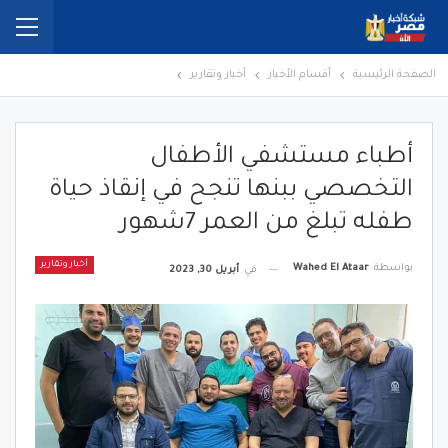
الصفحة الرئيسية
أقسام الأخبار
أخبار وتقارير
أطباء مستشفي الأطفال
التخصصي ببنها تنجح في إنقاذ حياة
طفله تبلغ من العمر 7شهور
أخبار وتقارير
بواسطة
Wahed El Ataar
في
أبريل 30, 2023