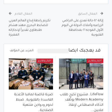
المقال السابق
المقال القادم
إزالة ٤٢ حالة تعدي على الاراضي
تكريم رابطة إبداع العالم العربي
الزراعيه وأملاك الدولة في اليوم
للضابط البحري مهند هشام
الأول الموجه ٢١ بمحافظة
طنطاوى تقديراً لإنجازاته
القليوبية
المميزة
قد يعجبك ايضا
المزيد عن المؤلف
أخبار وتقارير
أخبار وتقارير
LifeFlow.. مشروع تخرج طلاب
ضربة قاضية لمافيا الأغذية
Modern Academy يوظّف
الفاسدة بالقليوبية.. ضبط
الذكاء الاصطناعي لإنقاذ
لحوم ودواجن منتهية
ملايين…
الصلاحية…