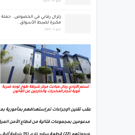
مايو 19, 2026
زلزال رقابي في الخصوص.. حملة
مكبرة لضبط الأسواق…
مايو 3, 2026
تسلم الأيادي رجال مباحث مركز شرطة طوخ توجه ضربة
قوية لتجار المخدرات والخارجين عن القانون
عقب تقنين الإجراءات تم إستهدافهم بمأمورية بم
مدعومين بمجموعات قتالية من قطاع الأمن المرك
وبحوزتهم (22) قطعة سلاح نارى (15 بندقية آلية – 2 بندقية خرطوش –