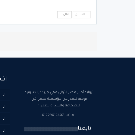
السابق
التالي
اقس
"بوابة أخبار مصر الأولى فهي جريدة إلكترونية
ا
يومية تصدر عن مؤسسة مصر الآن
للصحافة والنشر والإعلان"
أ
الهاتف: 01229012407
أ
تابعنا
أ