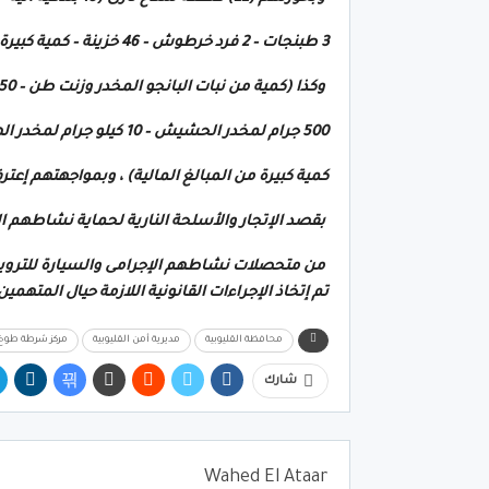
3 طبنجات – 2 فرد خرطوش – 46 خزينة – كمية كبيرة من الطلقات النارية مختلفة الأعيرة )
وكذا (كمية من نبات البانجو المخدر وزنت طن – 2,250 كيلو جرام لمخدر الهيروين –
500 جرام لمخدر الحشيش – 10 كيلو جرام لمخدر الهيدرو – سيارة ربع نقل –
كمية كبيرة من المبالغ المالية) ، وبمواجهتهم إعتر
بقصد الإتجار والأسلحة النارية لحماية نشاطهم الإ
من متحصلات نشاطهم الإجرامى والسيارة للترويج
تم إتخاذ الإجراءات القانونية اللازمة حيال المتهمين 
محافظة القليوبية
مديرية أمن القليوبية
مركز شرطة طوخ
شارك
Wahed El Ataar