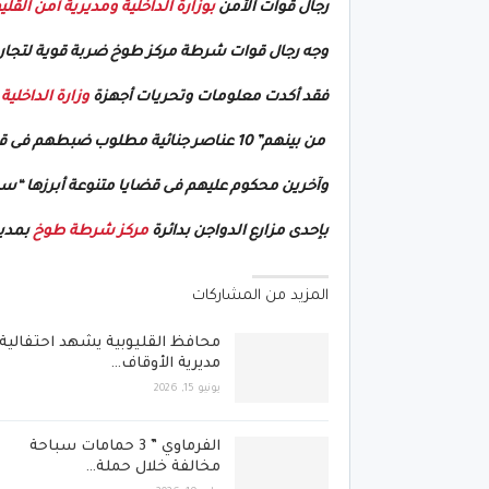
رجال قوات الأمن
بوزارة الداخلية ومديرية أمن القلي
وجه رجال قوات شرطة مركز طوخ ضربة قوية لتجار ا
فقد أكدت معلومات وتحريات أجهزة
وزارة الداخلية
إ
من بينهم” 10 عناصر جنائية مطلوب ضبطهم فى قضية شروع فى قتل ،
وآخرين محكوم عليهم فى قضايا متنوعة أبرزها “سرق
بإحدى مزارع الدواجن بدائرة
مركز شرطة طوخ
بمدير
المزيد من المشاركات
محافظ القليوبية يشهد احتفالية
مديرية الأوقاف…
يونيو 15, 2026
الفرماوي ” 3 حمامات سباحة
مخالفة خلال حملة…