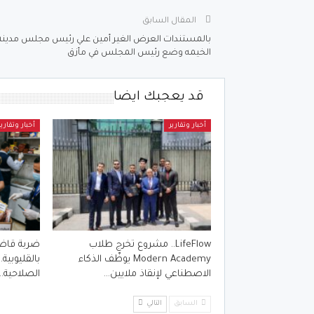
المقال السابق
بالمستندات العرض الغير أمين علي رئيس مجلس مدينة
الخيمه وضع رئيس المجلس في مأزق
قد يعجبك ايضا
أخبار وتقارير
أخبار وتقارير
LifeFlow.. مشروع تخرج طلاب
ضربة قاضية
Modern Academy يوظّف الذكاء
بالقليوبية
الاصطناعي لإنقاذ ملايين…
الصلاحية…
السابق
التالي