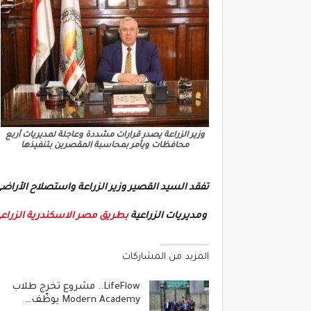
وزير الزراعة يصدر قرارات مشددة وعاجلة لمديريات أربع
محافظات ويأمر بمحاسبة المقصرين بتنفيذها
تفقد السيد القصير وزير الزراعة واستصلاح الأراضي
ومديريات الزراعية
بطريق مصر الاسكندرية الزراع
المزيد من المشاركات
LifeFlow.. مشروع تخرج طلاب
Modern Academy يوظّف…