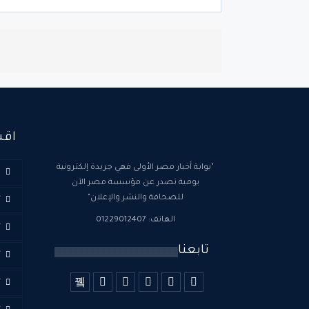
اقس
"بوابة أخبار مصر الأولى فهي جريدة إلكترونية
ا
يومية تصدر عن مؤسسة مصر الآن
للصحافة والنشر والإعلان"
أ
الهاتف: 01229012407
أ
تابعنا
أ
أ