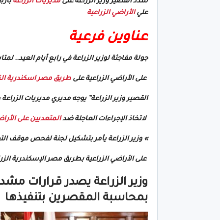
شدد القصير وزير الزراعة على
مديريات الزراعة
بأرب
علي
الأراضي الزراعية
عناوين فرعية
جولة مفاجئة لوزير الزراعة في رابع أيام العيد.. لم
على الأراضي الزراعية على
طريق مصر اسكندرية الز
القصير وزير الزراعة” يوجه مديري مديريات الزراعة ومسئولي حماية 
لاتخاذ الإجراءات العاجلة ضد
المتعديين على الأراض
» وزير الزراعة يأمر بتشكيل لجنة لفحص موقف الت
على الأراضي الزراعية بطريق مصر الإسكندرية الزر
وزير الزراعة يصدر قرارات مشد
بمحاسبة المقصرين بتنفيذها