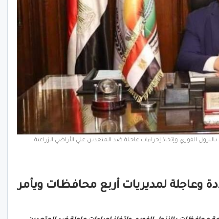
النزول الفوري وإتخاذ إجراءات عاجلة ضد المتعدين علي الأراضي الزراعية
دة وعاجلة لمديريات أربع محافظات ويأمر