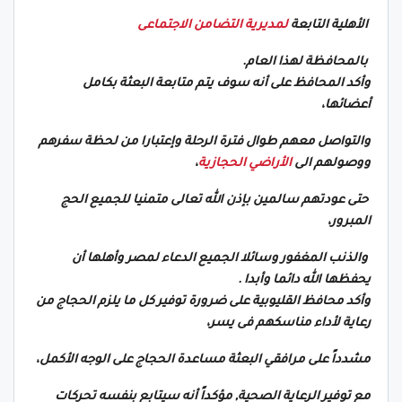
الأهلية التابعة
لمديرية التضامن الاجتماعى
بالمحافظة لهذا العام.
وأكد المحافظ على أنه سوف يتم متابعة البعثة بكامل
أعضائها،
والتواصل معهم طوال فترة الرحلة وإعتبارا من لحظة سفرهم
ووصولهم الى
الأراضي الحجازية
،
حتى عودتهم سالمين بإذن الله تعالى متمنيا للجميع الحج
المبرور،
والذنب المغفور وسائلا الجميع الدعاء لمصر وأهلها أن
يحفظها الله دائما وأبدا .
وأكد محافظ القليوبية على ضرورة توفير كل ما يلزم الحجاج من
رعاية لأداء مناسكهم فى يسر،
مشدداً على مرافقي البعثة مساعدة الحجاج على الوجه الأكمل،
مع توفير الرعاية الصحية, مؤكداً أنه سيتابع بنفسه تحركات