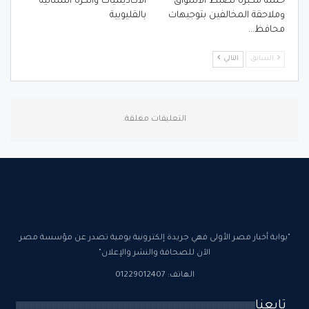
حملة مكبرة لضبط الأسواق
الأكاديميات والكرة النسائية
وملاحقة المخالفين بتوجيهات
بالقليوبية
محافظ…
السابق
التالي
التعليقات مغلقة.
"بوابة أخبار مصر الأولى فهي جريدة إلكترونية يومية تصدر عن مؤسسة مصر
الآن للصحافة والنشر والإعلان"
الهاتف: 01229012407
تابعنا