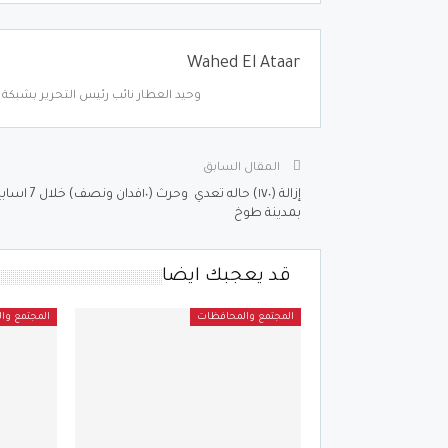
Wahed El Ataar
وحيد العطار نائب رئيس التحرير بشبكة أ
المقال السابق
إزالة (١٧٠) حاله تعدي وحرث (١٠فدان ونصف
بمدينة طوخ
قد يعجبك ايضا
المجتمع والمحافظات
المجتمع وا