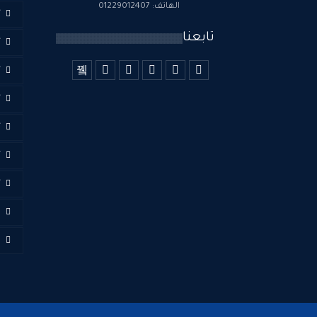
الهاتف: 01229012407
أ
تابعنا
أ
أ
أ
أ
أ
أ
ا
ف