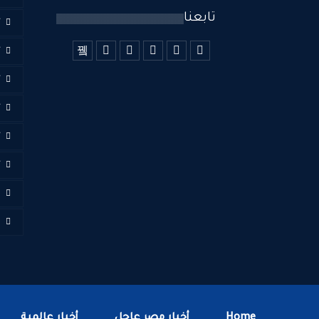
تابعنا
أ
أ
أ
أ
أ
أ
ا
ف
Home
أخبار مصر عاجل
أخبار عالمية