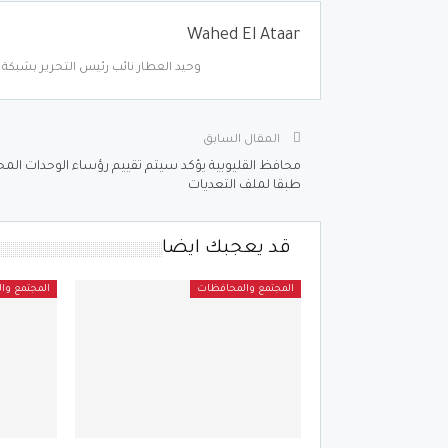
Wahed El Ataar
وحيد العطار نائب رئيس التحرير بشبكة أ
المقال السابق
محافظ القليوبية يؤكد سيتم تقييم رؤساء الوحدات المح
طبقا لملف التعديات
قد يعجبك ايضا
المجتمع والمحافظات
المجتمع وا