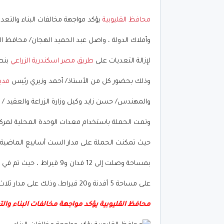
محافظ القليوبية
يؤكد مواجهة مخالفات البناء والتعدي
وأملاك الدولة ، واصل عبد الحميد الهجان/ محافظ الق
لإزالة التعديات على
طريق مصر اسكندرية الزراعي
بنط
وذلك بحضور كل من الأستاذ/ أحمد وزيري رئيس
مدي
والمهندس/ حسن زايد وكيل وزارة الزراعة والعقيد /
وتمت الحملة باستخدام معدات الوحدة المحلية لمركز 
حيث تمكنت الحملة على مدار الست أسابيع الماضية من إزالة 140
بمساحة وصلت إلى 12 فدان و9 قيراط ، حيث تم في بنها إزالة 48 حالة
على مساحة 5 أفدنة و20 قيراط، وذلك على مدار ثلاث أسابيع،
محافظ القليوبية يؤكد مواجهة مخالفات البناء والت