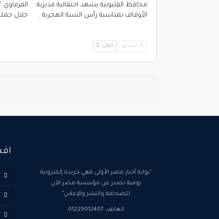
محافظ القليوبية يشهد احتفالية مديرية
الأوقاف بمناسبة رأس السنة الهجرية .
خلال حملة
السابق
التالي
اقس
"بوابة أخبار مصر الأولى فهي جريدة إلكترونية
ا
يومية تصدر عن مؤسسة مصر الآن
للصحافة والنشر والإعلان"
أ
الهاتف: 01229012407
أ