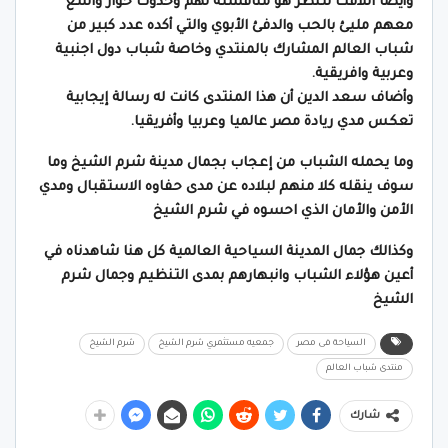
وأيضا اللافت للنظر هو مناقشته لهم وحدوث حوار واسع
معهم مليئ بالحب والدفئ الأبوي والتي أكده عدد كبير من
شباب العالم المشارك بالمنتدي وخاصة شباب دول اجنبية
وعربية وافريقية.
وأضاف سعد الدين أن هذا المنتدى كانت له رسالة إيجابية
تعكس مدي ريادة مصر عالميا وعربيا وأفريقيا.
وما يحمله الشباب من إعجاب بجمال مدينة شرم الشيخ وما
سوف ينقله كلا منهم لبلاده عن مدى حفاوه الاستقبال ومدي
الأمن والأمان الذي احسوه في شرم الشيخ
وكذالك جمال المدينة السياحية العالمية كل هنا شاهدناه في
أعين هؤلاء الشباب وانبهارهم بمدى التنظيم وجمال شرم
الشيخ
السياحة فى مصر
جمعيه مستثمري شرم الشيخ
شرم الشيخ
منتدى شباب العالم
شارك