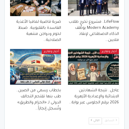
LifeFlow.. مشروع تخرج طلاب
ضربة قاضية لمافيا الأغذية
Modern Academy يوظّف
الفاسدة بالقليوبية.. ضبط
الذكاء الاصطناعي لإنقاذ
لحوم ودواجن منتهية
ملايين…
الصلاحية…
أخبار وتقارير
أخبار وتقارير
عاجل.. نتيجة الشهادتين
بخطاب رسمي من الصين..
الابتدائية والإعدادية الأزهرية
طب بنها تقتحم التحالف
2026 برقم الجلوس عبر بوابة…
الدولي لـ «الحزام والطريق»
وتُسجل إنجازاً…
السابق
التالي