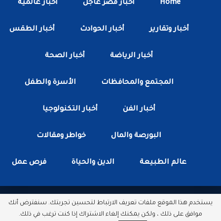
Home
أخبار مصر عاجل
أخبار عالمية
أخبار وتقارير
أخبار الحوادث
أخبار الطقس
أخبار الرياضة
أخبار الصحة
المجتمع والمحافظات
الأسرة والطفل
أخبار الفن
أخبار التكنولوجيا
البورصة والمال
خواطر ومقالات
عالم الطبيعة
الدين والحياة
فرص عمل
يستخدم هذا الموقع ملفات تعريف الارتباط لتحسين تجربتك. سنفترض أنك
جميع الحقوق محفوظة لدى شبكة أخبار مصر الأن.
موافق على ذلك ، ولكن يمكنك إلغاء الاشتراك إذا كنت ترغب في ذلك.
مطور بواسطة :
سكتور وب