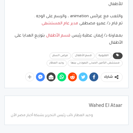
للأطفال
واللعب مع عرائس animation ، والرسم على الوجه .
ثم قام د/ عمرو مصطفى
مدير عام المستشفى
بمعاونة د/ إيمان عطية رئيس
قسم الأطفال
بتوزيع الهدايا على
الأطفال
القليوبية
قسم الأطفال
مرضى السكر
مستشفى التأمين الصحى النموذجى ببنها
وحيد العطار
شارك
Wahed El Ataar
وحيد العطار نائب رئيس التحرير بشبكة أخبار مصر الأن