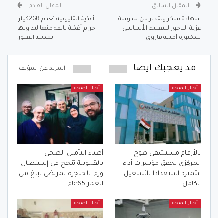
المقال السابق
المقال القادم
شهادة شكر وتقدير من مدرسة
أغذية القليوبيه تعدم 268كيلو
عزبة الباجور للتعليم الأساسي
جرام أغذية تالفه منعا لتداولها
للدكتورة أمنية فاروق
بمدينة العبور.
قد يعجبك ايضا
المزيد عن المؤلف
أخبار الصحة
أخبار الصحة
بالأرقام مستشفى طوخ
أطباء التأمين الصحي
المركزي تحقق مؤشرات أداء
بالقليوبية تنجح في إستئصال
متميزة استعدادا للتشغيل
ورم بالحنجره لمريض يبلغ من
الكامل
العمر 65عام
أخبار الصحة
أخبار الصحة