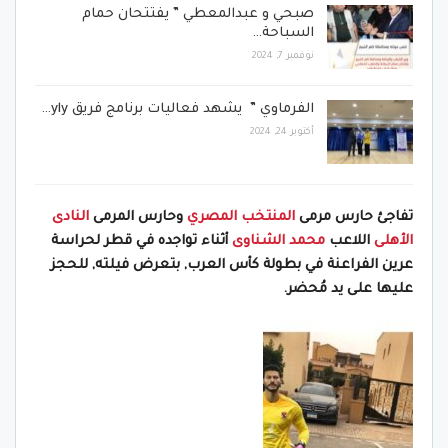
صبحي و عبدالمعطي ” يفتتحان حمام
السباحة…
نوفمبر 7, 2024
الفرماوي ” يشهد فعاليات برنامج فريق yly…
أكتوبر 24, 2024
تفاجئ حارس مرمى
المنتخب المصري
وحارس المرمى
النادى
الأهلى
اللاعب
محمد الشناوى
أثناء تواجده في قطر لحراسة
عرين الفراعنة في بطولة كأس العرب, بتعرض فيلته, للحجز
عليها على يد مُحضر.