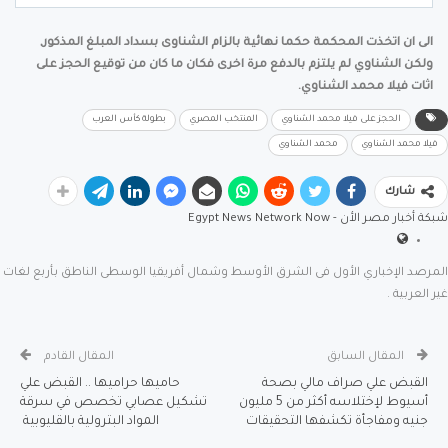
الى ان اتخذت المحكمة حكما نهائية بالزام الشناوى بسداد المبلغ المذكور,
ولكن الشناوي لم يلتزم بالدفع مرة اخرى فكان ما كان من توقيع الحجز على
اثات فيلا محمد الشناوي.
الحجز على فيلا محمد الشناوي
المنتخب المصري
بطولة كأس العرب
فيلا محمد الشناوي
محمد الشناوي
شارك
شبكة أخبار مصر الأن - Egypt News Network Now
المرصد الإخباري الأول فى الشرق الأوسط وشمال أفريقيا الوسطى الناطق بأربع لغات
غير العربية .
المقال السابق
المقال القادم
القبض علي صراف مالي بصحة
حاميها حراميها .. القبض علي
أسيوط لإختلاسه أكثر من 5 مليون
تشكيل عصابي تخصص في سرقة
جنيه ومفاجأة تكشفها التحقيقات
المواد البترولية بالقليوبية