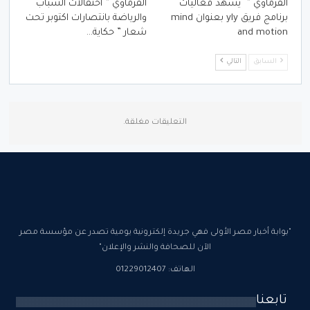
الفرماوي ” يشهد فعاليات
الفرماوي ” احتفالات الشباب
برنامج فريق yly بعنوان mind
والرياضة بانتصارات اكتوبر تحت
and motion
شعار ” حكاية…
السابق
التالي
التعليقات مغلقة.
"بوابة أخبار مصر الأولى فهي جريدة إلكترونية يومية تصدر عن مؤسسة مصر
الآن للصحافة والنشر والإعلان"
الهاتف: 01229012407
تابعنا