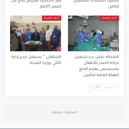
متميزة استعدادا للتشغيل
ورم بالحنجره لمريض يبلغ من
الكامل
العمر 65عام
أخبار الصحة
أخبار الصحة
الصحة» تعلن بدء تشغيل
الشلقاني ” يستقبل مدير إدارة
جراحة الصدر للأطفال
الكلي بوزارة الصحة .
بمستشفى بهتيم التابع
للهيئة العامة للتأمين…
السابق
التالي
التعليقات مغلقة.