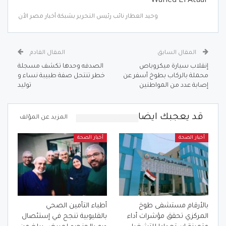
Wahed El Ataar
وحيد العطار نائب رئيس التحرير بشبكة أخبار مصر الأن
المقال السابق
المقال القادم
إنقلاب سيارة ميكروباص
الصدفه وحدها تكشف مسجلة
محملة بالركاب بطوخ أسفر عن
خطر تنتحل صفة طبيبة نساء و
إصابة عدد من المواطنين
توليد
قد يعجبك ايضا
المزيد عن المؤلف
أخبار الصحة
أخبار الصحة
بالأرقام مستشفى طوخ
أطباء التأمين الصحي
المركزي تحقق مؤشرات أداء
بالقليوبية تنجح في إستئصال