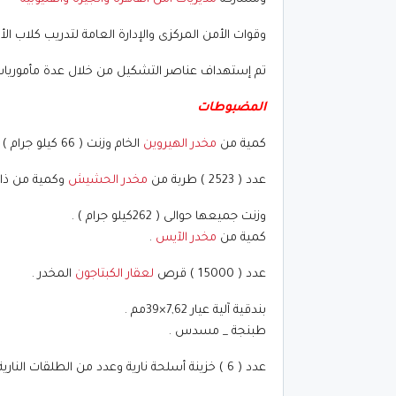
وقوات الأمن المركزى والإدارة العامة لتدريب كلاب ال
تم إستهداف عناصر التشكيل من خلال عدة مأموريا
المضبوطات
كمية من
مخدر الهيروين
الخام وزنت ( 66 كيلو جرام ) .
عدد ( 2523 ) طربة من
مخدر الحشيش
وكمية من ذات
وزنت جميعها حوالى ( 262كيلو جرام ) .
كمية من
مخدر الآيس
.
عدد ( 15000 ) قرص
لعقار الكبتاجون
المخدر .
بندقية آلية عيار 7,62×39مم .
طبنجة _ مسدس .
عدد ( 6 ) خزينة أسلحة نارية وعدد من الطلقات النارية والخرطوش .