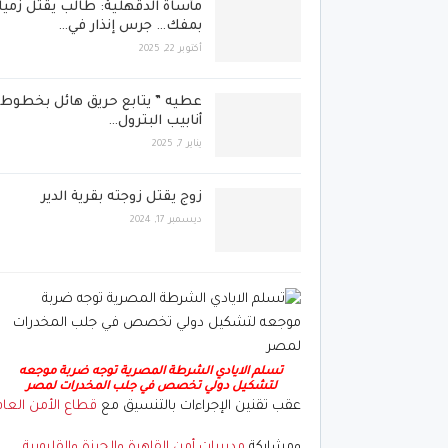
مأساة الدقهلية: طالب يقتل زميل
بمفك… جرس إنذار في…
أكتوبر 22, 2025
عطيه ” يتابع حريق هائل بخطوط
أنابيب البترول…
يناير 7, 2025
زوج يقتل زوجته بقرية الدير
ديسمبر 17, 2024
تسلم الايادي الشرطة المصرية توجه ضربة موجعه
لتشكيل دولي تخصص في جلب المخدرات لمصر
عقب تقنين الإجراءات بالتنسيق مع
قطاع الأمن العام
ومشاركة
مديريات أمن القاهرة والجيزة والقليوبية