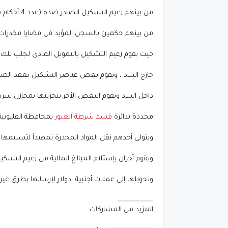
من بينهم زعيم التشكيل الصادر ضده (عدد 4 أحكام قضائية ،
من بينهم حكمين بالسجن المؤبد فى قضايا مخدرات 
حيث يقوم زعيم التشكيل بالتمويل المادى لجلب تلك
خارج البلاد ، ويقوم بعض عناصر التشكيل بعقد الصف
داخل البلاد ويقوم البعض الأخر بتخزينها بمخازن سري
محددة بدائرة
قسم شرطة العبور
بمحافظة القليوبية 
ويتولى أحدهم نقل المواد المخدرة تمهيداً لتسليمها 
ويقوم آخران بإستلام المبالغ المالية من زعيم التشكي
وتحويلها إلى عملات أجنبية دولار لإرسالها بطرق غير 
المزيد من المشاركات