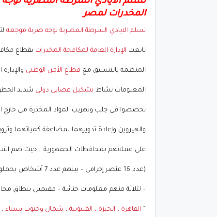
تسلم الايادي الشرطة المصرية توج
المخدرات لمصر
تسلم الايادي الشرطة المصرية توجه ضربة موجعه
لت
تابعت
الإدارة العامة لمكافحة المخدرات
بقطاع مكافح
المنظمة بالتنسيق مع
قطاع الأمن الوطنى
والإدارة ا
المعلومات نشاط
تشكيل عصابى دولى
شديد الخطور
تخصصوا فى جلب وتهريب المواد المخدرة من خارج 
والهيروين وإعادة تدويرهما لمضاعفة كمياتهما وتر
على عملائهم بمحافظات الجمهورية .. حيث ضم الت
(عدد 16 عنصر إجرامى – بينهم عدد 7 أشخاص يحملون جنسيات أجنبية
– لثلاثة منهم معلومات جنائية – مقيمين بنطاق مح
”
القاهرة ، الجيزة ، القليوبية ، شمال وجنوب سيناء ،