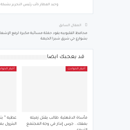
وحيد العطار نائب رئيس التحرير بشبكة أ
المقال السابق
محافظ القليوبيه يقود حملة مسائية مكبرة لرفع الإشغا
بشوارع حي شرق شبرا الخيمة
قد يعجبك ايضا
أخبار الحوادث
أخبار الحوا
مأساة الدقهلية: طالب يقتل زميله
عطيه ” يت
بمفك… جرس إنذار في وجه المجتمع
البترول بم