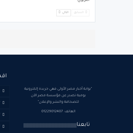
التربوي
السابق
التالي
اقس
"بوابة أخبار مصر الأولى فهي جريدة إلكترونية
ا
يومية تصدر عن مؤسسة مصر الآن
للصحافة والنشر والإعلان"
أ
الهاتف: 01229012407
أ
تابعنا
أ