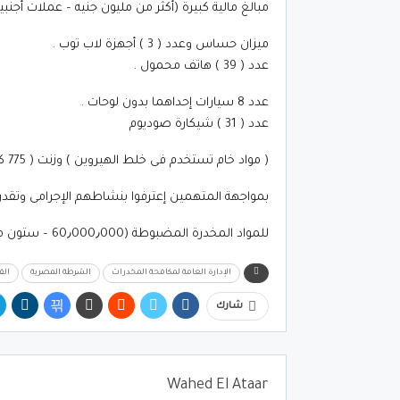
مبالغ مالية كبيرة (أكثر من مليون جنيه – عملات أجنبي
ميزان حساس وعدد ( 3 ) أجهزة لاب توب .
عدد ( 39 ) هاتف محمول .
عدد 8 سيارات إحداهما بدون لوحات .
عدد ( 31 ) شيكارة صوديوم
( مواد خام تستخدم فى خلط الهيروين ) وزنت ( 775 كيلو جرام ) .
بمواجهة المتهمين إعترفوا بنشاطهم الإجرامى وتقدر ا
للمواد المخدرة المضبوطة (60٫000٫000 – ستون مليون جنيه تقريباً).
الإدارة العامة لمكافحة المخدرات
الشرطة المصرية
الق
شارك
Wahed El Ataar