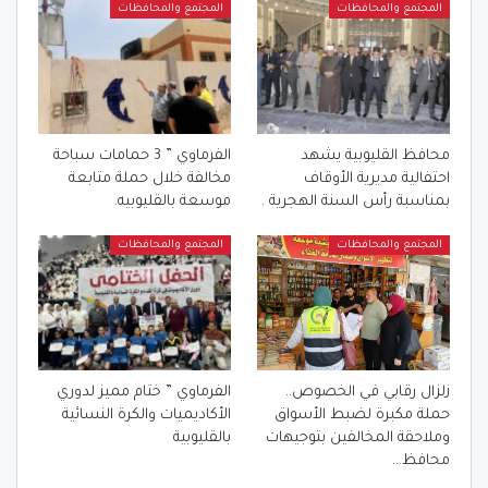
المجتمع والمحافظات
المجتمع والمحافظات
محافظ القليوبية يشهد
الفرماوي ” 3 حمامات سباحة
احتفالية مديرية الأوقاف
مخالفة خلال حملة متابعة
بمناسبة رأس السنة الهجرية .
موسعة بالقليوبيه.
المجتمع والمحافظات
المجتمع والمحافظات
زلزال رقابي في الخصوص..
الفرماوي ” ختام مميز لدوري
حملة مكبرة لضبط الأسواق
الأكاديميات والكرة النسائية
وملاحقة المخالفين بتوجيهات
بالقليوبية
محافظ…