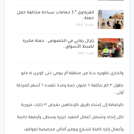
الفرماوي ” 3 حمامات سباحة مخالفة خلال
حملة…
مايو 19, 2026
زلزال رقابي في الخصوص.. حملة مكبرة
لضبط الأسواق…
مايو 3, 2026
والجاري تطويره بدءا من منطقة أم بيومي حتى كوبرى ١٥ مايو
بطول ٣ كم بتكلفة ٦٠ مليون جنيه ومدة تنفيذه ٦ أشهر كمرحلة
أولى ،
بالإضافة إلى إنشاء طريق بالإتجاهين بعرض ٣ حارات مرورية
لكل إتجاه وتشمل أعمال التنفيذ جزيرة وسطى وأرصفة جانبية
وأعمال إنارة كاملة للشارع وتوفير أماكن مخصصة لمواقف