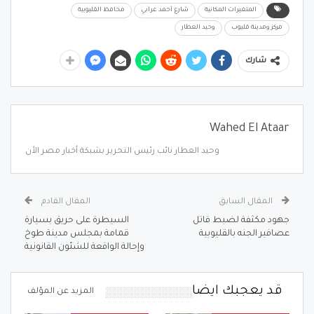
المتغيرات المكانية
شارع أحمد عرابي
محافظ القليوبية
مركز ومدينة قليوب
وحيد العطار
شارك
Wahed El Ataar
وحيد العطار نائب رئيس التحرير بشبكة أخبار مصر الأن
المقال السابق
المقال القادم
جهود مكثفة لضبط قاتل
السيطرة على حريق بسيارة
عصافير الجنه بالقليوبية
قمامة بمجلس مدينة طوخ
وإحالة الواقعة للشئون القانونية
قد يعجبك ايضا
المزيد عن المؤلف