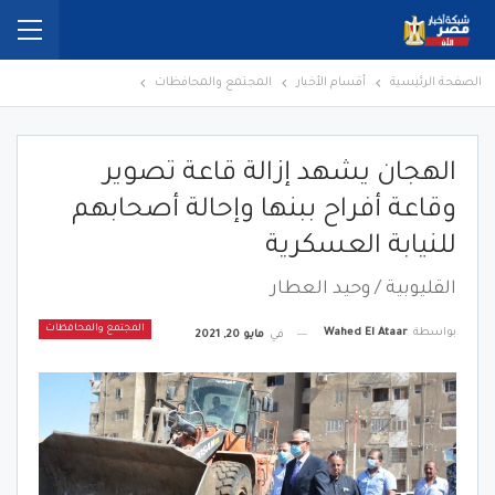
الصفحة الرئيسية
أقسام الأخبار
المجتمع والمحافظات
الهجان يشهد إزالة قاعة تصوير
وقاعة أفراح ببنها وإحالة أصحابهم
للنيابة العسكرية
القليوبية / وحيد العطار
المجتمع والمحافظات
بواسطة
Wahed El Ataar
في
مايو 20, 2021