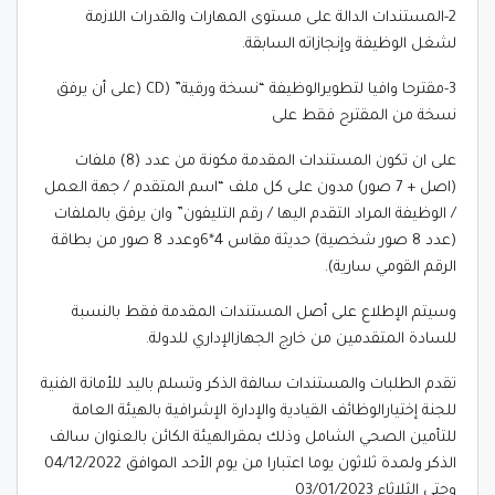
2-المستندات الدالة على مستوى المهارات والقدرات اللازمة
لشغل الوظيفة وإنجازاته السابقة.
3-مقترحا وافيا لتطويرالوظيفة “نسخة ورقية” (CD (على أن يرفق
نسخة من المقترح فقط على
على ان تكون المستندات المقدمة مكونة من عدد (8) ملفات
(اصل + 7 صور) مدون على كل ملف “اسم المتقدم / جهة العمل
/ الوظيفة المراد التقدم اليها / رقم التليفون” وان يرفق بالملفات
(عدد 8 صور شخصية) حديثة مقاس 4*6وعدد 8 صور من بطاقة
الرقم القومي سارية).
وسيتم الإطلاع على أصل المستندات المقدمة فقط بالنسبة
للسادة المتقدمين من خارج الجهازالإداري للدولة.
تقدم الطلبات والمستندات سالفة الذكر وتسلم باليد للأمانة الفنية
للجنة إختيارالوظائف القيادية والإدارة الإشرافية بالهيئة العامة
للتأمين الصحي الشامل وذلك بمقرالهيئة الكائن بالعنوان سالف
الذكر ولمدة ثلاثون يوما اعتبارا من يوم الأحد الموافق 04/12/2022
وحتي الثلاثاء 03/01/2023