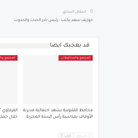
المقال السابق
جوزيف سعد يكتب : رئيس نادر الحدث والحدوث
قد يعجبك ايضا
المجتمع والمحافظات
المجتمع وا
محافظ القليوبية يشهد احتفالية مديرية
الأوقاف بمناسبة رأس السنة الهجرية .
خلال حملة
السابق
التالي