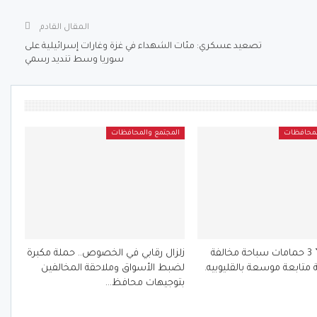
المقال القادم
تصعيد عسكري: مئات الشهداء في غزة وغارات إسرائيلية على
سوريا وسط تنديد رسمي
لمحافظات
المجتمع والمحافظات
الفرماوي ” 3 حمامات سباحة مخالفة
زلزال رقابي في الخصوص.. حملة مكبرة
 متابعة موسعة بالقليوبيه.
لضبط الأسواق وملاحقة المخالفين
بتوجيهات محافظ…