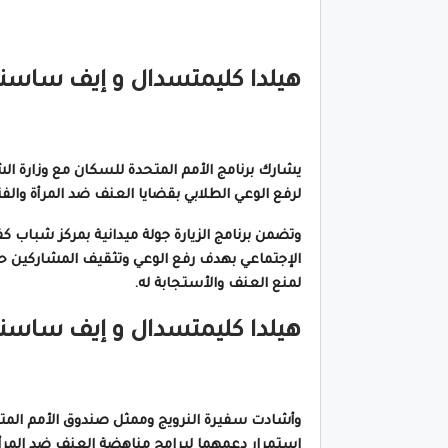
هيلدا كليمتسدال و إيف ساسنير
يشارك برنامج الأمم المتحدة للسكان مع وزارة ال
لرفع الوعي الطلابي بقضايا العنف ضد المرأة والفت
وتضمن برنامج الزيارة جولة ميدانية بمركز شباب ك
الإجتماعي بهدف رفع الوعي وتثقيف المشاركين حول
لمنع العنف والأستجابة له.
هيلدا كليمتسدال و إيف ساسنير
وأشادت سفيرة النرويج وممثل صندوق الأمم المتح
إستمرار دعمهما لبرامج مناهضة العنف ضد المر