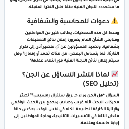
في البنية التحتية قد يكون سببًا رئيسيًا في تكرار الحرائق، وهو
ما ستحدده اللجان الفنية حتمًا خلال الفترة المقبلة.
دعوات للمحاسبة والشفافية
وسط كل هذه المعطيات، يطالب كثير من المواطنين
ومتابعي الشأن العام بضرورة إعلان نتائج التحقيقات
بشفافية، وتحديد المسؤولين عن أي تقصير أدى إلى تكرار
الكارثة. كما يتساءل البعض: هل هناك تعمد أو إهمال؟ وهل
سيتم إعلان نتائج اللجنة الفنية فور انتهاء عملها؟
لماذا انتشر التساؤل عن الجن؟
(تحليل SEO)
السؤال “هل الجن وراء حـ ـريق سنترال رمسيس؟” تصدّر
محركات البحث لأنه غريب وصادم، ويجمع بين الحدث الواقعي
والإثارة الخارقة للطبيعة. لكنه في نفس الوقت يعكس حالة
فقدان الثقة في التفسيرات التقليدية، وحاجة المواطنين إلى
إجابة حاسمة ومقنعة.