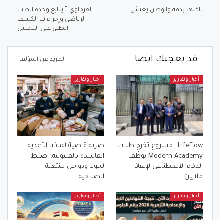
ناكلها بدقة والوطن يعيش
الفرماوي ” يتابع وحدة الطب
الرياضي وإجراءات الكشف
الطبي على اللاعبين
قد يعجبك ايضا
المزيد عن المؤلف
أخبار وتقارير
أخبار وتقارير
LifeFlow.. مشروع تخرج طلاب
ضربة قاضية لمافيا الأغذية
Modern Academy يوظّف
الفاسدة بالقليوبية.. ضبط
الذكاء الاصطناعي لإنقاذ
لحوم ودواجن منتهية
ملايين…
الصلاحية…
أخبار وتقارير
أخبار وتقارير