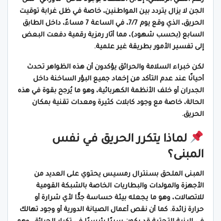
الجن لا يزال يتردد بين المواطنين، خاصة في ظل غرابة توقيت
الحريق، الذي وقع يوم 7/7، في الساعة 7 مساءً، داخل الطابق
السابع (بحسب شهود)، مما أثار رمزية رقمية دفعت البعض
إلى تفسير الأمور بطريقة غير علمية.
لكن خبراء السلامة والحرائق يؤكدون أن هذه الظواهر تحدث
أحيانًا عند عدم التأكد من إخماد جميع البؤر الساخنة داخل
الجدران أو خلف الأنظمة الكهربائية، وهو ما يُرجح بقوة في هذه
الحالة، خاصة مع وجود كابلات كثيرة ومعدات تقنية بمكان
الحريق.
لماذا يتكرر الحريق في نفس
المبنى؟
المبنى الملحق بسنترال رمسيس يحتوي على العديد من
الأجهزة والمولدات والبطاريات الخاصة بالشبكة القومية
للاتصالات، وهو ما يجعله بيئة حساسة جدًّا لأي شرارة أو
حرارة زائدة. كما أن نقص أعمال الصيانة الدورية أو وجود تهالك