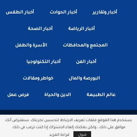
أخبار وتقارير
أخبار الحوادث
أخبار الطقس
أخبار الرياضة
أخبار الصحة
المجتمع والمحافظات
الأسرة والطفل
أخبار الفن
أخبار التكنولوجيا
البورصة والمال
خواطر ومقالات
عالم الطبيعة
الدين والحياة
فرص عمل
يستخدم هذا الموقع ملفات تعريف الارتباط لتحسين تجربتك. سنفترض أنك
جميع الحقوق محفوظة لدى شبكة أخبار مصر الأن.
موافق على ذلك ، ولكن يمكنك إلغاء الاشتراك إذا كنت ترغب في ذلك.
مطور بواسطة :
سكتور وب
قبول
قراءة المزيد