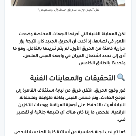
هل الجـن وراء حـ ـريق سنترال رمسيس؟
لكن المعاينة الفنية التي أجرتها الجهات المختصة وضعت
الأمور في نصابها، إذ أكدت أن الحريق الجديد كان نتيجة بؤر
حرارية كامنة من الحريق الأول، لم يتم تبريدها بالكامل، وهو ما
أدى إلى تجدد اشتعال النيران في واجهة المبنى الملحق،
وتحديدًا بالطابق الخامس.
التحقيقات والمعاينات الفنية
فور وقوع الحريق، انتقل فريق من نيابة استئناف القاهرة إلى
موقع الحادث، وتم فحص المبنى بكافة طوابقه وملحقاته.
النيابة أمرت بالتحفظ على أجهزة المراقبة ووحدات التخزين
الرقمية، لفحص ما إذا كان هناك أي شبهة جنائية أو تقصير
فني.
كما تم ندب لجنة خماسية من أساتذة كلية الهندسة لفحص