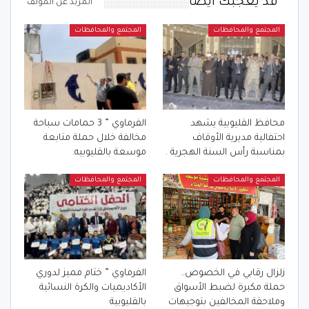
قد يعجبك ايضا
المزيد عن المؤلف
المجتمع والمحافظات
المجتمع والمحافظات
محافظ القليوبية يشهد
الفرماوي ” 3 حمامات سباحة
احتفالية مديرية الأوقاف
مخالفة خلال حملة متابعة
بمناسبة رأس السنة الهجرية .
موسعة بالقليوبيه.
المجتمع والمحافظات
المجتمع والمحافظات
زلزال رقابي في الخصوص..
الفرماوي ” ختام مميز لدوري
حملة مكبرة لضبط الأسواق
الأكاديميات والكرة النسائية
وملاحقة المخالفين بتوجيهات
بالقليوبية