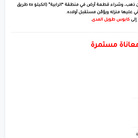
قرر الرجل بالتعاون مع زوجته بيع كل ما يملكان من ذهب، وشراء قطعة أرض في منطقة “الرابية” (الكيلو ٤٥ طريق
ي عليها منزله ويؤمّن مستقبل أولاده.
إلى
كابوس طويل المدى
.
ومعاناة مستمرة
ة