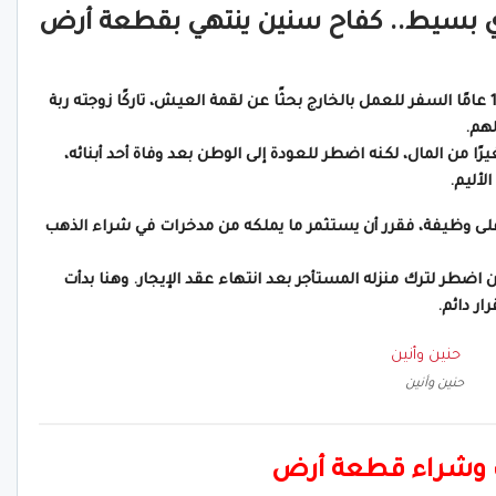
ي بسيط.. كفاح سنين ينتهي بقطعة أرض
تبدأ القصة برجل مصري بسيط، قرر منذ أكثر من 15 عامًا السفر للعمل بالخارج بحثًا عن لقمة العيش، تاركًا زوجته ربة
لهم.
ًا من المال، لكنه اضطر للعودة إلى الوطن بعد وفاة أحد أبنائه،
لأليم.
لى وظيفة، فقرر أن يستثمر ما يملكه من مدخرات في شراء الذهب
ن اضطر لترك منزله المستأجر بعد انتهاء عقد الإيجار. وهنا بدأت
ر دائم.
حنين وأنين
هب وشراء قطعة أرض