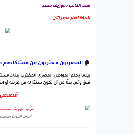
بقلم الكاتب / جوزيف سعد
شبكة اخبار مصر الآن..
🏚️
المصريون مغتربون عن ممتلكاتهم دا
بينما يحلم المواطن المصري المغترب ببناء مستق
قلق وألم، بدلًا من أن تكون سندًا له في غربته أو ا
قصص أس
“خراب البيوت المستعج