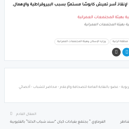
ًا لإنقاذ أسر تعيش كابوسًا مستمرًا بسبب البيروقراطية والإهمال.
ية بهيئة المجتمعات العمرانية
منطقة الرابية
وزارة الإسكان وهيئة المجتمعات العمرانية
ربوية - عضو بالنقابة العامة للصحافة والإعلام - محاضر للشباب - أخصائي
المقال القادم
قناطر
الفرماوي ” يجتمع بقيادات كيان “سند شباب الدلتا” بالقليوبية