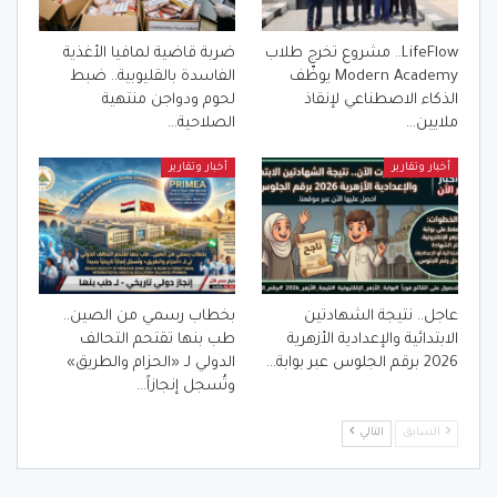
LifeFlow.. مشروع تخرج طلاب
ضربة قاضية لمافيا الأغذية
Modern Academy يوظّف
الفاسدة بالقليوبية.. ضبط
الذكاء الاصطناعي لإنقاذ
لحوم ودواجن منتهية
ملايين…
الصلاحية…
أخبار وتقارير
أخبار وتقارير
عاجل.. نتيجة الشهادتين
بخطاب رسمي من الصين..
الابتدائية والإعدادية الأزهرية
طب بنها تقتحم التحالف
2026 برقم الجلوس عبر بوابة…
الدولي لـ «الحزام والطريق»
وتُسجل إنجازاً…
السابق
التالي