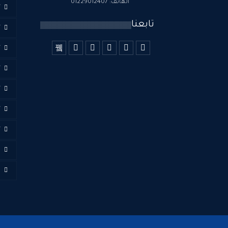
الهاتف: 01229012407
أ
تابعنا
أ
أ
أ
أ
أ
أ
ا
ف