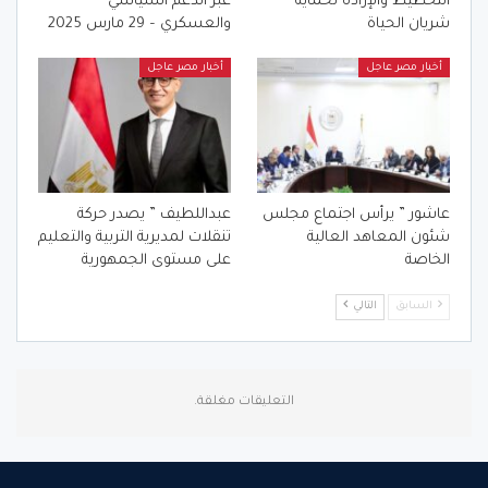
التخطيط والإرادة لحماية
عبر الدعم السياسي
شريان الحياة
والعسكري – 29 مارس 2025
أخبار مصر عاجل
أخبار مصر عاجل
عاشور ” يرأس اجتماع مجلس
عبداللطيف ” يصدر حركة
شئون المعاهد العالية
تنقلات لمديرية التربية والتعليم
الخاصة
على مستوى الجمهورية
السابق
التالي
التعليقات مغلقة.