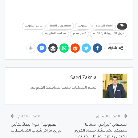
إستاد القاهرة
القليوبية
سعيد زكريا السيد
فريق القليوبية
فريق القليوبية لكرة القدم
كأس مصر
محافظ القليوبية
شارك
Saed Zakria
قسم المحليات مكتب محافظة القليوبية.
المقال السابق
المقال القادم
الشلقاني “يترأس اجتماعا
القليوبية” تتوج بطلاً لكأس
تنظيميا لمناقشة حصاد المرور
دوري مراكز شباب المحافظات
الميداني بإدارة القناطر الخيريه.