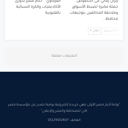
زلزال رقابي في الخصوص..
الفرماوي ” ختام مميز لدوري
حملة مكبرة لضبط الأسواق
الأكاديميات والكرة النسائية
وملاحقة المخالفين بتوجيهات
بالقليوبية
محافظ…
السابق
التالي
التعليقات مغلقة.
"بوابة أخبار مصر الأولى فهي جريدة إلكترونية يومية تصدر عن مؤسسة مصر
الآن للصحافة والنشر والإعلان"
الهاتف: 01229012407