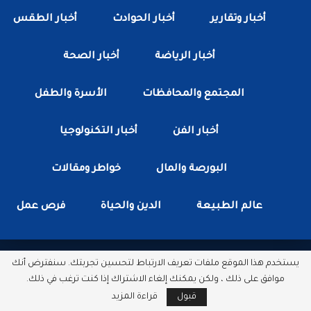
أخبار وتقارير
أخبار الحوادث
أخبار الطقس
أخبار الرياضة
أخبار الصحة
المجتمع والمحافظات
الأسرة والطفل
أخبار الفن
أخبار التكنولوجيا
البورصة والمال
خواطر ومقالات
عالم الطبيعة
الدين والحياة
فرص عمل
يستخدم هذا الموقع ملفات تعريف الارتباط لتحسين تجربتك. سنفترض أنك
جميع الحقوق محفوظة لدى شبكة أخبار مصر الأن.
موافق على ذلك ، ولكن يمكنك إلغاء الاشتراك إذا كنت ترغب في ذلك.
مطور بواسطة :
سكتور وب
قبول
قراءة المزيد