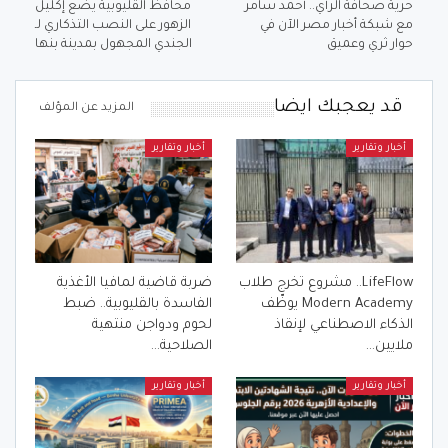
حرية صحافة الرأي.. أحمد سامر
محافظ القليوبية يضع إكليل
مع شبكة أخبار مصر الآن في
الزهور على النصب التذكاري لـ
حوار ثري وعميق
الجندي المجهول بمدينة بنها
قد يعجبك ايضا
المزيد عن المؤلف
أخبار وتقارير
أخبار وتقارير
LifeFlow.. مشروع تخرج طلاب
ضربة قاضية لمافيا الأغذية
Modern Academy يوظّف
الفاسدة بالقليوبية.. ضبط
الذكاء الاصطناعي لإنقاذ
لحوم ودواجن منتهية
ملايين…
الصلاحية…
أخبار وتقارير
أخبار وتقارير