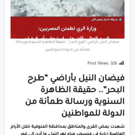
فيضان النيل بأراضي "طرح البحر".. حقيقة الظاهرة السنوية ورسالة
طمأنة من الدولة للمواطنين
Post Views:
326
فيضان النيل بأراضي “طرح
البحر”.. حقيقة الظاهرة
السنوية ورسالة طمأنة من
الدولة للمواطنين
شهدت بعض القرى والمناطق بمحافظة المنوفية خلال الأيام
الماضية زيادة في منسوب مياه نهر النيل، ما أدى إلى غمر