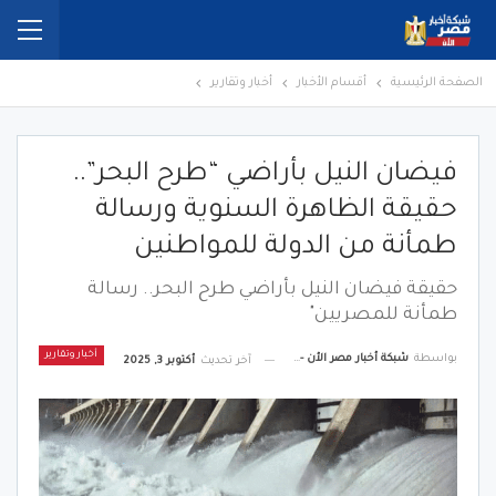
الصفحة الرئيسية
أقسام الأخبار
أخبار وتقارير
فيضان النيل بأراضي “طرح البحر”..
حقيقة الظاهرة السنوية ورسالة
طمأنة من الدولة للمواطنين
حقيقة فيضان النيل بأراضي طرح البحر.. رسالة
طمأنة للمصريين"
أخبار وتقارير
بواسطة
شبكة أخبار مصر الأن - Egypt News Network Now
آخر تحديث
أكتوبر 3, 2025