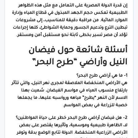
إن قدرة الدولة المصرية على التعامل مع مثل هذه الظواهر
الطبيعية تعكس حجم الجهد المبذول في قطاع المياه وإدارة
الموارد المائية. من مراقبة دقيقة للمناسيب، إلى مشروعات
تبطين الترع وتدعيم الجسور وحماية الشواطئ، كلها إجراءات
تؤكد أن مصر تسير بخطى ثابتة نحو مستقبل آمن ومستقر.
أسئلة شائعة حول فيضان
النيل وأراضي “طرح البحر”
1- ما هي أراضي طرح البحر؟
هي الأراضي المنخفضة الملاصقة لمجرى نهر النيل، والتي تتأثر
بارتفاع منسوب المياه في مواسم الفيضان. سُميت بهذا
الاسم لأن النهر “يطرح” مياهه ورواسبه عليها، ما يجعلها
خصبة للزراعة في بعض المواسم.
2- هل فيضان أراضي طرح البحر خطر على حياة المواطنين؟
لا، الظاهرة طبيعية وموسمية، وتأثيرها يقتصر على بعض
الأراضي الزراعية المنخفضة. الدولة تتابع الوضع بدقة وتوفر