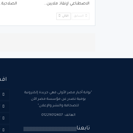
الاصطناعي لإنقاذ ملايين…
الصلاحية…
السابق
التالي
اقس
"بوابة أخبار مصر الأولى فهي جريدة إلكترونية
ا
يومية تصدر عن مؤسسة مصر الآن
للصحافة والنشر والإعلان"
أ
الهاتف: 01229012407
أ
تابعنا
أ