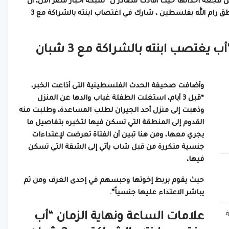
من فجعة احداثها حيث أفادت مصادر ل “شبكة أخبار مصر الأن، أن
والد طفلة تبلغ من العمر “12 عاماً” من إحدى مناطق رام الله بفلسطين ، شارك في اغتصاب ابنته بالشراكة مع 3
علامات الساعة ونهاية الزمان “أب يغتصب ابنته بالشراكة مع 3 شبان
وأضافت صحيفة الحدث الفلسطينية التى أذاعت الخبر،
“قبل 3 أيام، استغلت الطفلة غياب والدها عن المنزل
وذهبت إلى منزل أحد الجيران لطلب المساعدة، وطلبت منه
القدوم إلى المنطقة التي تسكن فيها لتخبره بتفاصيل ما
يجري معها، ومن هنا تبين أن الفتاة تعرضت لإعتداءات
جنسية متكررة من قبل شاب يأتي إلى الشقة التي تسكن
فيها،
حيث يقوم بربط إخوتها وحبسهم في إحدى الغرف ومن ثم
يباشر الاعتداء عليها جنسياً”.
ة
علامات الساعة ونهاية الزمان “أب