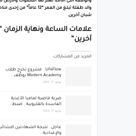
والواقعة التى امامنا تهتز لها السموات والأرض 
شبان آخرين.
آخرين”
المزيد من المشاركات
LifeFlow.. مشروع تخرج طلاب
Modern Academy يوظّف…
يونيو 27, 2026
ضربة قاضية لمافيا الأغذية
الفاسدة بالقليوبية.. ضبط…
يونيو 17, 2026
عاجل.. نتيجة الشهادتين الابتدائي
والإعدادية…