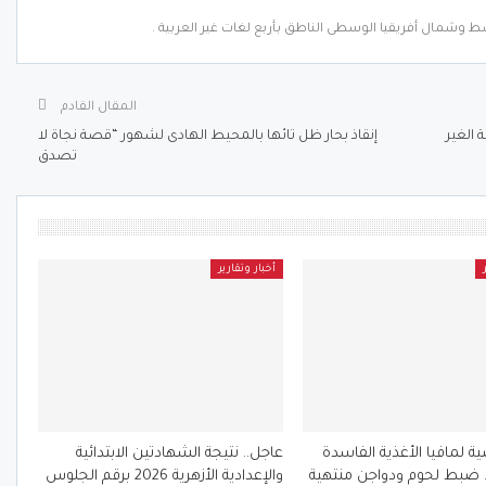
ط وشمال أفريقيا الوسطى الناطق بأربع لغات غير العربية .
المقال القادم
1 جنيه العمالة الغير
إنقاذ بحار ظل تائها بالمحيط الهادى لشهور “قصة نجاة لا
تصدق
أخبار وتقارير
 لمافيا الأغذية الفاسدة
عاجل.. نتيجة الشهادتين الابتدائية
.. ضبط لحوم ودواجن منتهية
والإعدادية الأزهرية 2026 برقم الجلوس