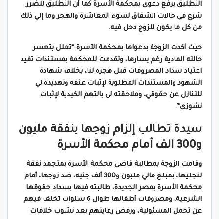
التطليق برفع دعوى بمحكمة الأسرة كما أن التطليق للضرر
شرع في حالات الشقاق لسوء المعاشرة والهجر وما إلي ذلك
من كل ما يكون للزوج دخل فيه
.
حيث أكدت الزوجة بدعواها بمحكمة الأسرة “تعلل بتعسر
حالته المادية رغم يسارها، وتقدمت للمحكمة بمستندات تفيد
اعتياد سداد المصروفات قبل هجره لنا، بخلاف شهادة
الشهود والمستندات المطلوبة لإثبات عنفه وتهديده لي
للتنازل عن حقوقي، وملاحقته لى بالتهم الكيدية لإثبات
نشوزي”.
سيدة تطالب إلزام زوجها بنفقة مليون
و300 الف أمام محكمة الأسرة
وقامت الزوجة بمطالبة قاضى محكمة الأسرة بمتجمد نفقة
لنجليها، بمبلغ مالي مليون و300 ألف جنيه، ضد زوجها، أمام
محكمة الأسرة بمصر الجديدة، طالبته فيها بسداد حقوقها
الشرعية، ومصروفات أطفالها طوال 6 سنوات تخلف فيهم
عن تحمل المسئولية، ورفض رعايتهم بعد نشوب خلافات