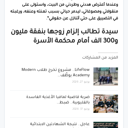
وعندما أعترض هددني وطردني من البيت، واستولى على
منقولاتي ومصوغاتي، ليدمر حياتي بسبب تعنته وعنفه، ورغبته
في التضييق على حتي أتنازل عن حقوقي”.
سيدة تطالب إلزام زوجها بنفقة مليون
و300 الف أمام محكمة الأسرة
المزيد من المشاركات
LifeFlow.. مشروع تخرج طلاب Modern
Academy يوظّف…
يونيو 27, 2026
ضربة قاضية لمافيا الأغذية الفاسدة
بالقليوبية.. ضبط…
يونيو 17, 2026
عاجل.. نتيجة الشهادتين الابتدائية