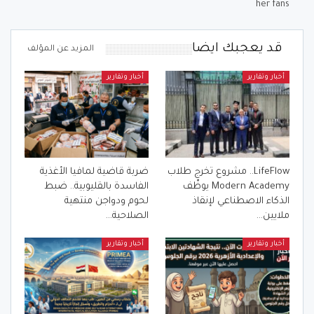
her fans
قد يعجبك ايضا
المزيد عن المؤلف
أخبار وتقارير
أخبار وتقارير
LifeFlow.. مشروع تخرج طلاب
ضربة قاضية لمافيا الأغذية
Modern Academy يوظّف
الفاسدة بالقليوبية.. ضبط
الذكاء الاصطناعي لإنقاذ
لحوم ودواجن منتهية
ملايين…
الصلاحية…
أخبار وتقارير
أخبار وتقارير