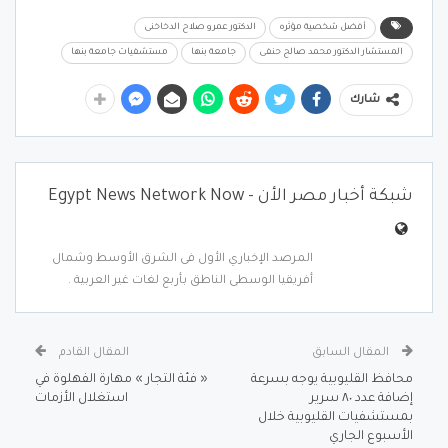
أفضل شخصية مؤثره
الدكتور عمرو صلاح الدخاخنى
المستشار الدكتور محمد صالح حنفى
جامعة بنها
مستشفيات جامعة بنها
شارك
شبكة أخبار مصر الأن - Egypt News Network Now
المرصد الإخباري الأول فى الشرق الأوسط وشمال
أفريقيا الوسطى الناطق بأربع لغات غير العربية .
المقال السابق
المقال القادم
محافظ القليوبية يوجه بسرعة
« فئة التجار » مهارة الفهلوة في
إضافة عدد ٨٠ سرير
استغلال الأزمات
بمستشفيات القليوبية خلال
الأسبوع الجاري