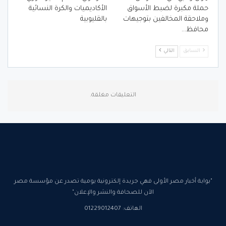
حملة مكبرة لضبط الأسواق
الأكاديميات والكرة النسائية
وملاحقة المخالفين بتوجيهات
بالقليوبية
محافظ…
السابق
التالي
التعليقات مغلقة.
"بوابة أخبار مصر الأولى فهي جريدة إلكترونية يومية تصدر عن مؤسسة مصر
الآن للصحافة والنشر والإعلان"
الهاتف: 01229012407