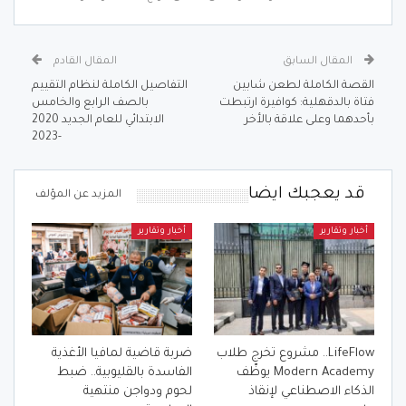
المقال السابق
المقال القادم
القصة الكاملة لطعن شابين
التفاصيل الكاملة لنظام التقييم
فتاة بالدقهلية: كوافيرة ارتبطت
بالصف الرابع والخامس
بأحدهما وعلى علاقة بالأخر
الابتدائي للعام الجديد 2020
-2023
قد يعجبك ايضا
المزيد عن المؤلف
أخبار وتقارير
أخبار وتقارير
LifeFlow.. مشروع تخرج طلاب
ضربة قاضية لمافيا الأغذية
Modern Academy يوظّف
الفاسدة بالقليوبية.. ضبط
الذكاء الاصطناعي لإنقاذ
لحوم ودواجن منتهية