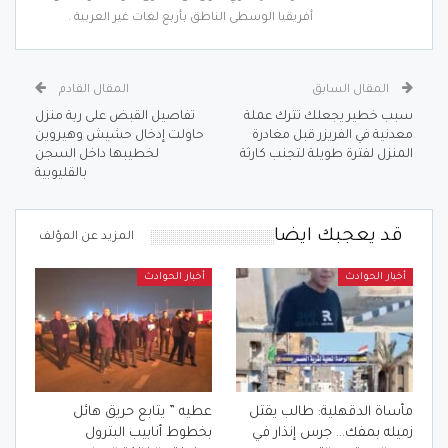
أفريقيا الوسطى الناطق بأربع لغات غير العربية .
المقال السابق
المقال القادم
سبب خطير يجعلك تترك عملة
تفاصيل القبض على ربة منزل
معدنية في الفريزر قبل مغادرة
حاولت إدخال حشيش وهيروين
المنزل لفترة طويلة لتجنب كارثة
لخطيبها داخل السجن
بالقليوبية
قد يعجبك ايضا
المزيد عن المؤلف
أخبار الحوادث
أخبار الحوادث
مأساة الدقهلية: طالب يقتل
عطيه ” يتابع حريق هائل
زميله بمفك… جرس إنذار في
بخطوط أنابيب البترول