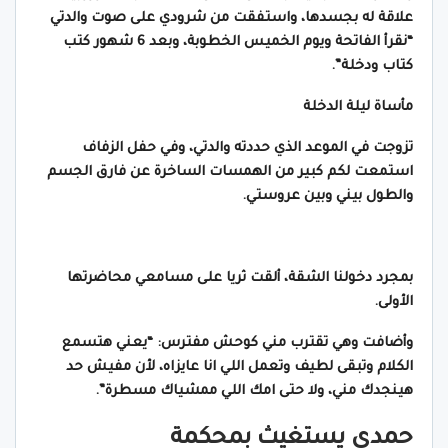
علاقة له بجسدها، واستفقت من شرودي على صوت والدتي
“نقرأ الفاتحة ويوم الخميس الخطوبة، وبعد 6 شهور كتب
كتاب ودخلة”.
مأساة ليلة الدخلة
تزوجت في الموعد الذي حددته والدتي، وفي حفل الزفاف
استمعت لكم كبير من الهمسات الساخرة عن فارق الجسم
والطول بيني وبين عروستي.
بمجرد دخولنا الشقة، ألقت ثريا على مسامعي محاضرتها
الأولى.
وأضافت وهي تقترب مني كوحش مفترس: “يعني هتسمع
الكلام وتبقى لطيف وتعمل اللي انا عايزاه، لأن مفيش حد
هينجدك مني، ولا حتى امك اللي ممشياك مسطرة”.
حمدى يستغيث بمحكمة