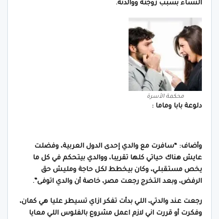
النساء بسبب زوجته ووالدته.
محكمة الأسرة
دلوعة بابا وماما :
وأضاف: “سافرت مع والدي إحدى الدول العربية، وفضلت
عايش هناك حياتي كلها تقريبا، ووالدي بيتحكم في كل ما
يخص مستقبلي، وكان بيخطط لكل حاجة ومليش حق
الرفض، وبعد التخرج رجعت مصر، خاصة أن والدي اتوفى”.
رجعت عند والدتي، اللي بدأت تفكر ازاي تسيطر عليا هي كمان،
وفكرت أو قررت اني لازم اعمل مشروع بالفلوس اللي معايا