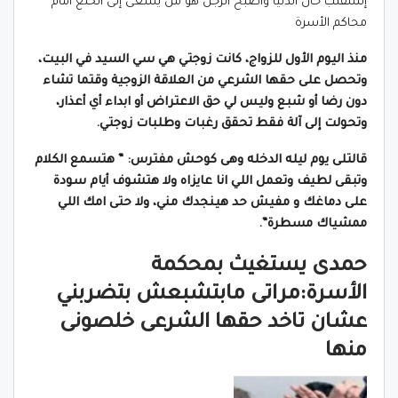
إتشقلب حال الدنيا وأصبح الرجل هو من يسعى إلى الخلع أمام
محاكم الأسرة
منذ اليوم الأول للزواج، كانت زوجتي هي سي السيد في البيت،
وتحصل على حقها الشرعي من العلاقة الزوجية وقتما تشاء
دون رضا أو شبع وليس لي حق الاعتراض أو ابداء أي أعذار،
وتحولت إلى آلة فقط تحقق رغبات وطلبات زوجتي.
قالتلى يوم ليله الدخله وهى كوحش مفترس: ” هتسمع الكلام
وتبقى لطيف وتعمل اللي انا عايزاه ولا هتشوف أيام سودة
على دماغك و مفيش حد هينجدك مني، ولا حتى امك اللي
ممشياك مسطرة”.
حمدى يستغيث بمحكمة
الأسرة:مراتى مابتشبعش بتضربني
عشان تاخد حقها الشرعى خلصونى
منها