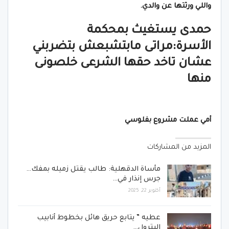
واللي ورثتها عن والدي.
حمدى يستغيث بمحكمة
الأسرة:مراتى مابتشبعش بتضربني
عشان تاخد حقها الشرعى خلصونى
منها
أمي عملت مشروع بفلوسي
المزيد من المشاركات
مأساة الدقهلية: طالب يقتل زميله بمفك…
جرس إنذار في…
أكتوبر 22, 2025
عطيه ” يتابع حريق هائل بخطوط أنابيب
البترول…