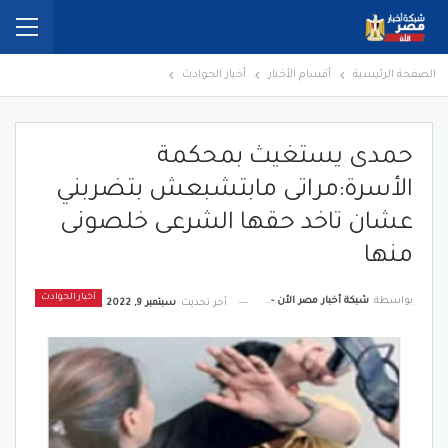
الصفحة الرئيسية
أقسام الأخبار
أخبار الحوادث
حمدى يستغيث بمحكمة
الأسرة:مراتى مابتشبعش بتضربني
عشان تاخد حقها الشرعى خلصونى
منها
أخبار الحوادث
بواسطة
شبكة أخبار مصر الأن - Egypt News Network Now
آخر تحديث
سبتمبر 9, 2022