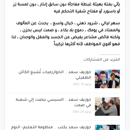
يأتي بغتة بهيئة غبطة مفاجأة دون سابق إنذار ، دون لمسة زر
أو باسورد أو مفتاح شفرة التحكم فيه
سهر ليالي ، شرود ذهني ، خيال واسع ، يحدث عن المألوف
والمعتاد في يومك ، دموع بلا بكاء ، و صمت ليس بحزن ،
ولكنه فائض مشاعر يفيض عن الجسد والعقل والوجدان ، لذا
فهو أقوي العواطف لأنه أكثرها تركيباً
المزيد من المشاركات
جوزيف سعد .. الخوارزميات تُشبع الكائن
الطفيلي
يوليو 30, 2026
جوزيف سعد .. السيسي ينصت إلي شعبه
في صمت
يوليو 26, 2026
جوزيف سعد يكتب .. منظومة التعليم- النوم