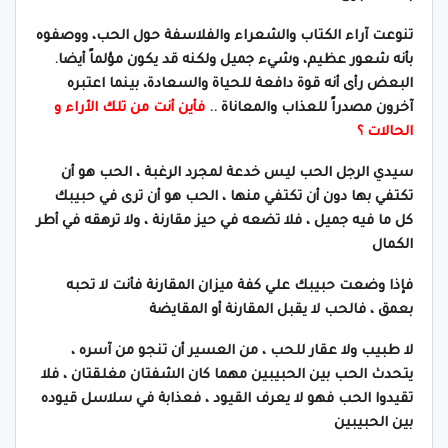
تنوعت آراء الكتاب والشعراء والفلاسفة حول الحب، ووصفوه
بأنه شعور عظيم، وشيء جميل ولكنه قد يكون مؤلماً أيضا.
البعض رأى أنه قوة دافعة للحياة والسعادة، بينما اعتبره
آخرون مصدراً للعذاب والمعاناة ..
فأين أنت من تلك الأراء و
الحالات ؟
سيدي الرجل الحب ليس خدعة لمجرد الرغبة ، الحب هو أن
تكتفي بها دون أن تكتفي منها ، الحب هو أن ترى في حبيبك
كل ما فيه جميل ، فلا تضعه في حيز مقارنة ، ولا ترهقه في أطر
الكمال
فإذا وضعت حبيبك علي كفة ميزان المقارنة فأنت لا تحبه
بعمق ، فالحب لا يقبل المقارنة أو المقايضة
لا طبيب ولا عقار للحب ، من العسير أن تنجو من آسره ،
يتحدث الحب بين الحبيبين مهما كان الشفتان مغلقتان ، فلا
تقيدوا الحب فهو لا يعرف القيود ، فعذابة في سلاسل قيوده
بين الحبيبين