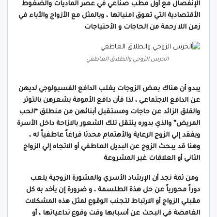
الإنفصال مع أول مطب صناعي في عصر الماديات والضغوط
الأقتصادية التي تعوق امنياتها ، وبالمثل مع الأزواج والأباء في
زمن اللا رحمة من الحاجات و الأحتياجات
الخرس الزوجي والطلاق العاطفي
يبدو أن هناك بعض الزوجات يغلب الدافع الفسيولوجي لديهن
عن الدافع الاجتماعي ، لذا فأن دافع الأمومة يشعرهن بالتوتر
والقلق الزائد عن حاجات ومستقبل أبنائهن من منطلق “الحب
المريض” والذي بدوره ينتقل تلك الشعور بالازاحة داخل الأسرة
ويفقد إلي الزوج الرعاية والأهتمام محدثا فراغاً عاطفياً له ،
وهنا قد يبحث الزوج عن البديل العاطفي أو الاتجاه إلي الزواج
الثاني أو العلاقات غير المشروعة
ومن ثمة نجد أن الإرشاد الأسري والمشورة الزوجية يلعب
دوراً محورياً عن حل هذة الطلسمة ، و ضرورة إن يأخد به كل
مقبلي الزواج أو الارتباط لتجنب الوقوع لمثل هذه المشكلات
الغامضة في البحث عن أسبابها وقت وقوع تداعياتها ، أو